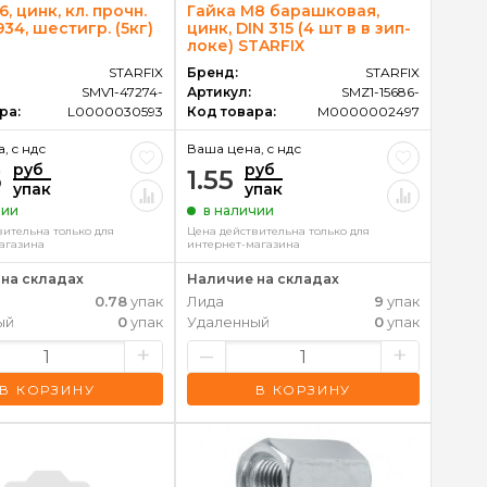
, цинк, кл. прочн.
Гайка М8 барашковая,
 934, шестигр. (5кг)
цинк, DIN 315 (4 шт в в зип-
локе) STARFIX
STARFIX
Бренд:
STARFIX
SMV1-47274-
Артикул:
SMZ1-15686-
ра:
L0000030593
Код товара:
M0000002497
, c ндс
Ваша цена, c ндс
руб
руб
5
1.55
упак
упак
чии
в наличии
вительна только для
Цена действительна только для
агазина
интернет-магазина
на складах
Наличие на складах
0.78
упак
Лида
9
упак
ый
0
упак
Удаленный
0
упак
+
–
+
В КОРЗИНУ
В КОРЗИНУ