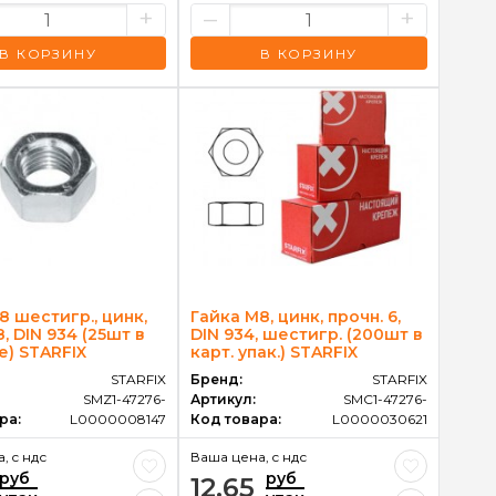
+
–
+
В КОРЗИНУ
В КОРЗИНУ
8 шестигр., цинк,
Гайка М8, цинк, прочн. 6,
.8, DIN 934 (25шт в
DIN 934, шестигр. (200шт в
е) STARFIX
карт. упак.) STARFIX
STARFIX
Бренд:
STARFIX
SMZ1-47276-
Артикул:
SMC1-47276-
ра:
L0000008147
Код товара:
L0000030621
, c ндс
Ваша цена, c ндс
руб
руб
12.65