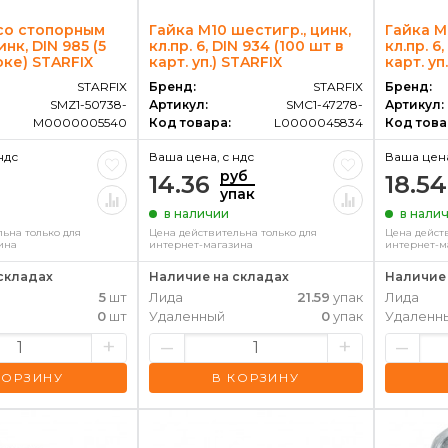
 со стопорным
Гайка М10 шестигр., цинк,
Гайка М
нк, DIN 985 (5
кл.пр. 6, DIN 934 (100 шт в
кл.пр. 6
оке) STARFIX
карт. уп.) STARFIX
карт. уп
STARFIX
Бренд:
STARFIX
Бренд:
SMZ1-50738-
Артикул:
SMC1-47278-
Артикул:
M0000005540
Код товара:
L0000045834
Код това
ндс
Ваша цена, c ндс
Ваша цена
руб
14.36
18.54
упак
в наличии
в нали
ьна только для
Цена действительна только для
Цена дейст
ина
интернет-магазина
интернет-м
складах
Наличие на складах
Наличие 
5
шт
Лида
21.59
упак
Лида
0
шт
Удаленный
0
упак
Удаленн
+
–
+
–
КОРЗИНУ
В КОРЗИНУ