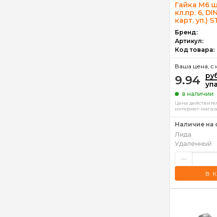
Гайка М6 ш
кл.пр. 6, D
карт. уп.) 
Бренд:
Артикул:
Код товара:
Ваша цена, c 
ру
9.94
уп
в наличии
Цена действител
интернет-магаз
Наличие на 
Лида
Удаленный
–
В 