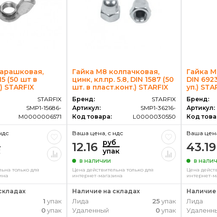
барашковая,
Гайка М8 колпачковая,
Гайка М
15 (50 шт в
цинк, кл.пр. 5.8, DIN 1587 (50
DIN 6923
) STARFIX
шт. в пласт.конт.) STARFIX
уп.) STA
STARFIX
Бренд:
STARFIX
Бренд:
SMP1-15686-
Артикул:
SMP1-36216-
Артикул:
M0000006571
Код товара:
L0000030550
Код това
ндс
Ваша цена, c ндс
Ваша цена
руб
12.16
43.19
к
упак
в наличии
в нали
ьна только для
Цена действительна только для
Цена дейст
ина
интернет-магазина
интернет-м
складах
Наличие на складах
Наличие 
1
упак
Лида
25
упак
Лида
0
упак
Удаленный
0
упак
Удаленн