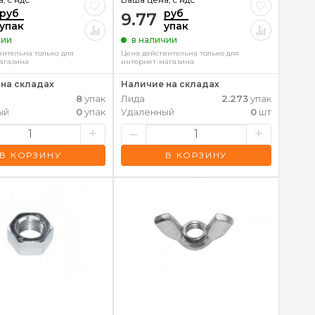
руб
руб
9.77
упак
упак
чии
в наличии
вительна только для
Цена действительна только для
агазина
интернет-магазина
на складах
Наличие на складах
8
упак
Лида
2.273
упак
ый
0
упак
Удаленный
0
шт
+
–
+
В КОРЗИНУ
В КОРЗИНУ