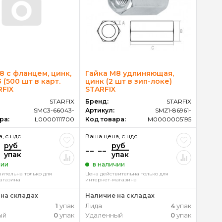
8 с фланцем, цинк,
Гайка М8 удлиняющая,
 (500 шт в карт.
цинк (2 шт в зип-локе)
RFIX
STARFIX
STARFIX
Бренд:
STARFIX
SMC3-66043-
Артикул:
SMZ1-86961-
ра:
L0000111700
Код товара:
M0000005195
, c ндс
Ваша цена, c ндс
руб
руб
-- --
упак
упак
чии
в наличии
вительна только для
Цена действительна только для
агазина
интернет-магазина
на складах
Наличие на складах
1
упак
Лида
4
упак
ый
0
упак
Удаленный
0
упак