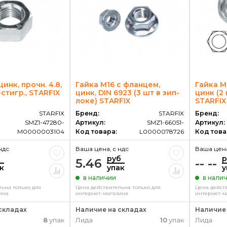
цинк, прочн. 4.8,
Гайка М16 с фланцем,
Гайка М
стигр., STARFIX
цинк, DIN 6923 (3 шт в зип-
цинк (2
локе) STARFIX
STARFIX
STARFIX
Бренд:
STARFIX
Бренд:
SMZ1-47280-
Артикул:
SMZ1-66051-
Артикул:
M0000003104
Код товара:
L0000078726
Код това
ндс
Ваша цена, c ндс
Ваша цена
б
руб
р
5.46
-- --
к
упак
у
в наличии
в нали
ьна только для
Цена действительна только для
Цена дейст
ина
интернет-магазина
интернет-м
складах
Наличие на складах
Наличие 
8
упак
Лида
10
упак
Лида