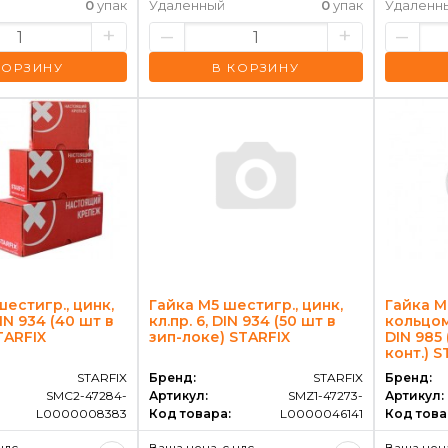
0
упак
Удаленный
0
упак
Удаленн
+
–
+
–
КОРЗИНУ
В КОРЗИНУ
шестигр., цинк,
Гайка М5 шестигр., цинк,
Гайка М
DIN 934 (40 шт в
кл.пр. 6, DIN 934 (50 шт в
кольцом,
STARFIX
зип-локе) STARFIX
DIN 985 
конт.) S
STARFIX
Бренд:
STARFIX
Бренд:
SMC2-47284-
Артикул:
SMZ1-47273-
Артикул:
L0000008383
Код товара:
L0000046141
Код това
ндс
Ваша цена, c ндс
Ваша цена