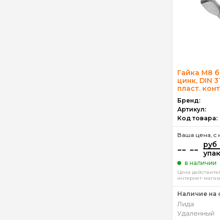
Гайка М8 
цинк, DIN 3
пласт. конт
Бренд:
Артикул:
Код товара:
Ваша цена, c 
руб
-- --
упа
в наличии
Цена действител
интернет-магаз
Наличие на 
Лида
Удаленный