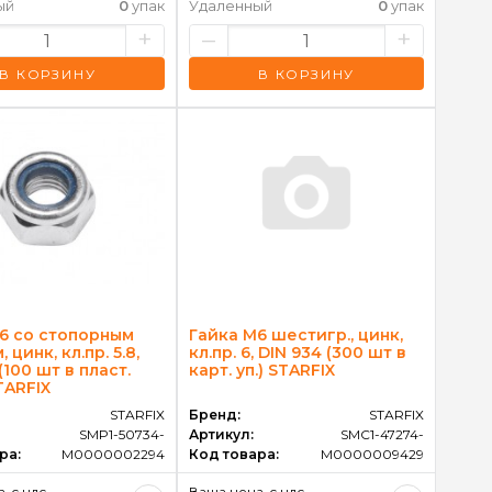
ый
0
упак
Удаленный
0
упак
+
–
+
В КОРЗИНУ
В КОРЗИНУ
6 со стопорным
Гайка М6 шестигр., цинк,
 цинк, кл.пр. 5.8,
кл.пр. 6, DIN 934 (300 шт в
(100 шт в пласт.
карт. уп.) STARFIX
TARFIX
STARFIX
Бренд:
STARFIX
SMP1-50734-
Артикул:
SMC1-47274-
ра:
M0000002294
Код товара:
M0000009429
, c ндс
Ваша цена, c ндс