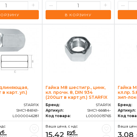
+
–
+
–
КОРЗИНУ
В КОРЗИНУ
удлиняющая,
Гайка М8 шестигр., цинк,
Гайка М
 в карт. уп.)
кл. прочн. 8, DIN 934
кл.пр. 5
(200шт в карт.уп.) STARFIX
зип-лок
STARFIX
Бренд:
STARFIX
Бренд:
SMC1-86961-
Артикул:
SMC1-66684-
Артикул:
L0000046281
Код товара:
L0000015765
Код това
ндс
Ваша цена, c ндс
Ваша цена
уб
руб
15.42
3.08