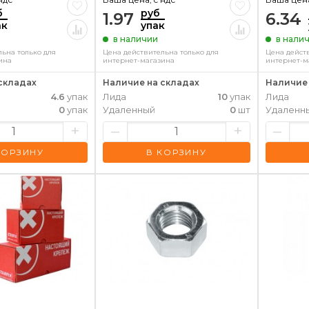
б
руб
1.97
6.34
ак
упак
в наличии
в нали
ьна только для
Цена действительна только для
Цена дейст
ина
интернет-магазина
интернет-м
складах
Наличие на складах
Наличие 
4.6
упак
Лида
10
упак
Лида
0
упак
Удаленный
0
шт
Удаленн
+
–
+
–
КОРЗИНУ
В КОРЗИНУ