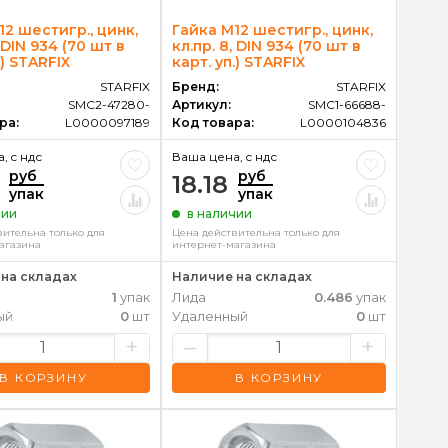
12 шестигр., цинк,
Гайка М12 шестигр., цинк,
, DIN 934 (70 шт в
кл.пр. 8, DIN 934 (70 шт в
.) STARFIX
карт. уп.) STARFIX
STARFIX
Бренд:
STARFIX
SMC2-47280-
Артикул:
SMC1-66688-
ра:
L0000097189
Код товара:
L0000104836
, c ндс
Ваша цена, c ндс
руб
руб
18.18
упак
упак
чии
в наличии
вительна только для
Цена действительна только для
агазина
интернет-магазина
на складах
Наличие на складах
1
упак
Лида
0.486
упак
ый
0
шт
Удаленный
0
шт
+
–
+
В КОРЗИНУ
В КОРЗИНУ