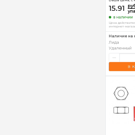
ру
15.91
уп
в наличии
Цена действител
интернет-магаз
Наличие на 
Лида
Удаленный
–
В 