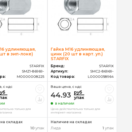
16 удлиняющая,
Гайка М16 удлиняющая,
 шт в зип-локе)
цинк (20 шт в карт. уп.)
STARFIX
STARFIX
Бренд:
STARFIX
SMZ1-86969-
Артикул:
SMC2-86969-
ра:
M0000008225
Код товара:
L0000058964
, c ндс
Ваша цена, c ндс
уб
руб
44.93
пак
упак
чии
в наличии
вительна только для
Цена действительна только для
агазина
интернет-магазина
на складах
Наличие на складах
10
упак
Лида
1
упак