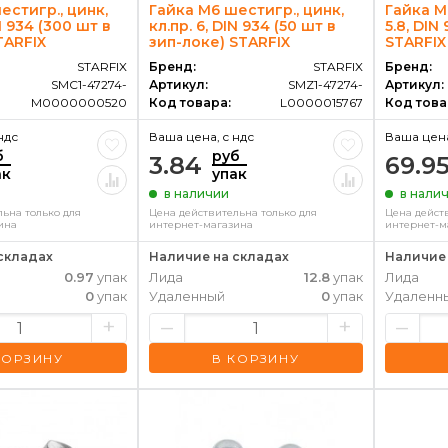
естигр., цинк,
Гайка М6 шестигр., цинк,
Гайка М6
IN 934 (300 шт в
кл.пр. 6, DIN 934 (50 шт в
5.8, DIN
STARFIX
зип-локе) STARFIX
STARFIX
STARFIX
Бренд:
STARFIX
Бренд:
SMC1-47274-
Артикул:
SMZ1-47274-
Артикул:
M0000000520
Код товара:
L0000015767
Код това
ндс
Ваша цена, c ндс
Ваша цена
б
руб
3.84
69.9
ак
упак
в наличии
в нали
ьна только для
Цена действительна только для
Цена дейст
ина
интернет-магазина
интернет-м
складах
Наличие на складах
Наличие 
0.97
упак
Лида
12.8
упак
Лида
0
упак
Удаленный
0
упак
Удаленн
+
–
+
–
КОРЗИНУ
В КОРЗИНУ