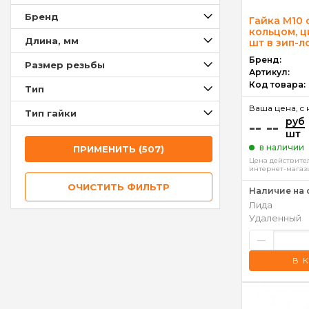
Брeнд
Гайка М10
кольцом, ци
Длина, мм
шт в зип-л
Бренд:
Размер резьбы
Артикул:
Код товара:
Тип
Ваша цена, c 
Тип гайки
руб
-- --
шт
в наличии
ПРИМЕНИТЬ (507)
Цена действител
интернет-магаз
ОЧИСТИТЬ ФИЛЬТР
Наличие на 
Лида
Удаленный
–
В 