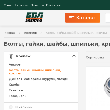
О нас
Новости
Помощь
Вакансии
Каталог
Главная
Крепеж
Болты, гайки, шайбы, шпильки, крючки
Болты, гайки, шайбы, шпильки, к
Крепеж
Сортировка:
Анкеры
Болты, гайки, шайбы, шпильки,
крючки
Дюбеля, саморезы, шурупы, гвозди
Скобы
Такелаж
Трос, цепь
В наличии