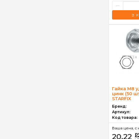
–
В 
Гайка М8 
цинк (50 шт
STARFIX
Бренд:
Артикул:
Код товара:
Ваша цена, c 
р
20.22