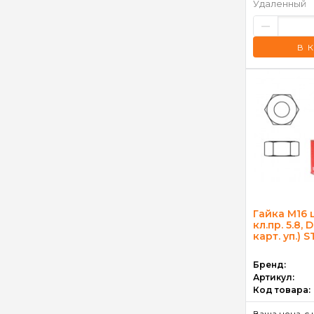
Удаленный
–
В 
Гайка М16 
кл.пр. 5.8, 
карт. уп.) 
Бренд:
Артикул:
Код товара:
Ваша цена, c 