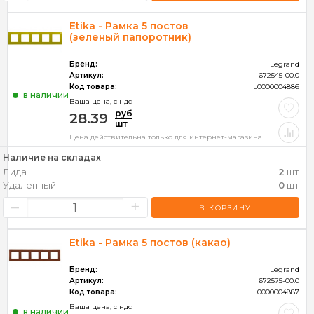
Etika - Рамка 5 постов
(зеленый папоротник)
Бренд:
Legrand
Артикул:
672545-00.0
Код товара:
L0000004886
в наличии
Ваша цена, c ндс
руб
28.39
шт
Цена действительна только для интернет-магазина
Наличие на складах
Лида
2
шт
Удаленный
0
шт
–
+
В КОРЗИНУ
Etika - Рамка 5 постов (какао)
Бренд:
Legrand
Артикул:
672575-00.0
Код товара:
L0000004887
Ваша цена, c ндс
в наличии