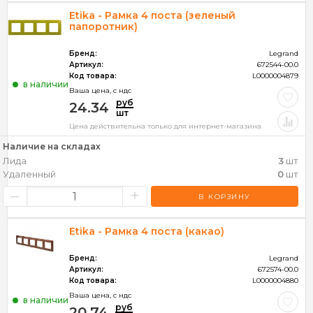
Etika - Рамка 4 поста (зеленый
папоротник)
Бренд:
Legrand
Артикул:
672544-00.0
Код товара:
L0000004879
в наличии
Ваша цена, c ндс
руб
24.34
шт
Цена действительна только для интернет-магазина
Наличие на складах
Лида
3
шт
Удаленный
0
шт
–
+
В КОРЗИНУ
Etika - Рамка 4 поста (какао)
Бренд:
Legrand
Артикул:
672574-00.0
Код товара:
L0000004880
Ваша цена, c ндс
в наличии
руб
20.74