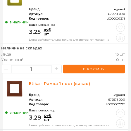
Бренд:
Legrand
Артикул:
672541-00.0
Код товара:
L0000007371
в наличии
Ваша цена, c ндс
руб
3.25
шт
Цена действительна только для интернет-магазина
Наличие на складах
Лида
15
шт
Удаленный
0
шт
–
+
В КОРЗИНУ
Etika - Рамка 1 пост (какао)
Бренд:
Legrand
Артикул:
672571-00.0
Код товара:
L0000007372
Ваша цена, c ндс
в наличии
руб
3.29
шт
Цена действительна только для интернет-магазина