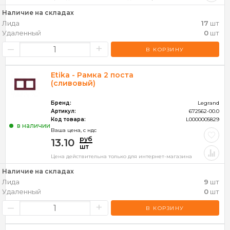
Наличие на складах
Лида
17
шт
Удаленный
0
шт
–
+
В КОРЗИНУ
Etika - Рамка 2 поста
(сливовый)
Бренд:
Legrand
Артикул:
672562-00.0
Код товара:
L0000005829
в наличии
Ваша цена, c ндс
руб
13.10
шт
Цена действительна только для интернет-магазина
Наличие на складах
Лида
9
шт
Удаленный
0
шт
–
+
В КОРЗИНУ