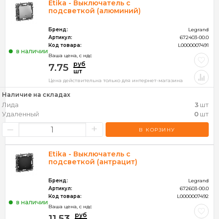
Etika - Выключатель с
подсветкой (алюминий)
Бренд:
Legrand
Артикул:
672403-00.0
Код товара:
L0000007491
в наличии
Ваша цена, c ндс
руб
7.75
шт
Цена действительна только для интернет-магазина
Наличие на складах
Лида
3
шт
Удаленный
0
шт
–
+
В КОРЗИНУ
Etika - Выключатель с
подсветкой (антрацит)
Бренд:
Legrand
Артикул:
672603-00.0
Код товара:
L0000007492
в наличии
Ваша цена, c ндс
руб
11.53