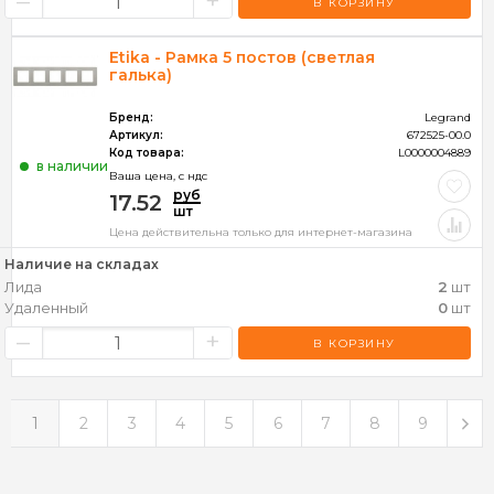
–
+
В КОРЗИНУ
Etika - Рамка 5 постов (светлая
галька)
Бренд:
Legrand
Артикул:
672525-00.0
Код товара:
L0000004889
в наличии
Ваша цена, c ндс
руб
17.52
шт
Цена действительна только для интернет-магазина
Наличие на складах
Лида
2
шт
Удаленный
0
шт
–
+
В КОРЗИНУ
1
2
3
4
5
6
7
8
9