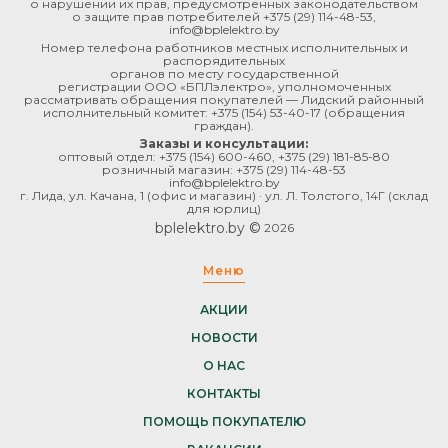
о нарушении их прав, предусмотренных законодательством
о защите прав потребителей
+375 (29) 114-48-53
,
info@bplelektro.by
Номер телефона работников местных исполнительных и
распорядительных
органов по месту государственной
регистрации ООО «БПЛэлектро», уполномоченных
рассматривать обращения покупателей — Лидский районный
исполнительный комитет:
+375 (154) 53-40-17
(обращения
граждан).
Заказы и консультации:
оптовый отдел:
+375 (154) 600-460
,
+375 (29) 181-85-80
розничный магазин:
+375 (29) 114-48-53
info@bplelektro.by
г. Лида, ул. Качана, 1 (офис и магазин) · ул. Л. Толстого, 14Г (склад
для юрлиц)
bplelektro.by ©
2026
Меню
АКЦИИ
НОВОСТИ
О НАС
КОНТАКТЫ
ПОМОЩЬ ПОКУПАТЕЛЮ