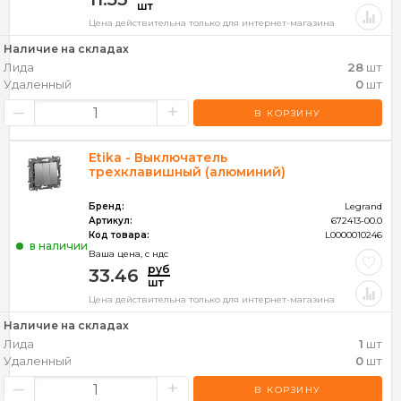
шт
Цена действительна только для интернет-магазина
Наличие на складах
Лида
28
шт
Удаленный
0
шт
–
+
В КОРЗИНУ
Etika - Выключатель
трехклавишный (алюминий)
Бренд:
Legrand
Артикул:
672413-00.0
Код товара:
L0000010246
в наличии
Ваша цена, c ндс
руб
33.46
шт
Цена действительна только для интернет-магазина
Наличие на складах
Лида
1
шт
Удаленный
0
шт
–
+
В КОРЗИНУ