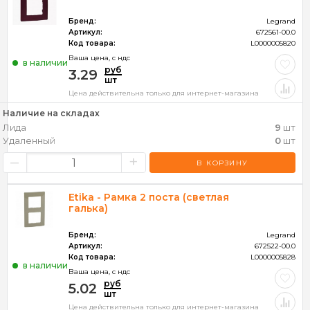
Бренд:
Legrand
Артикул:
672561-00.0
Код товара:
L0000005820
Ваша цена, c ндс
в наличии
руб
3.29
шт
Цена действительна только для интернет-магазина
Наличие на складах
Лида
9
шт
Удаленный
0
шт
–
+
В КОРЗИНУ
Etika - Рамка 2 поста (светлая
галька)
Бренд:
Legrand
Артикул:
672522-00.0
Код товара:
L0000005828
в наличии
Ваша цена, c ндс
руб
5.02
шт
Цена действительна только для интернет-магазина