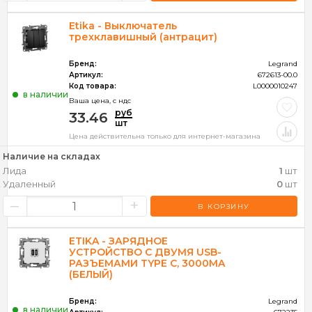
Etika - Выключатель
трехклавишный (антрацит)
Бренд:
Legrand
Артикул:
672613-00.0
Код товара:
L0000010247
в наличии
Ваша цена, c ндс
руб
33.46
шт
Цена действительна только для интернет-магазина
Наличие на складах
Лида
1
шт
Удаленный
0
шт
–
+
В КОРЗИНУ
ETIKA - ЗАРЯДНОЕ
УСТРОЙСТВО С ДВУМЯ USB-
РАЗЪЕМАМИ TYPE C, 3000MA
(БЕЛЫЙ)
Бренд:
Legrand
в наличии