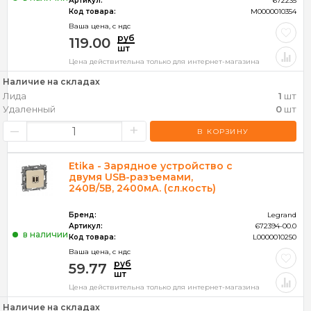
Артикул:
672235
Код товара:
M0000010354
Ваша цена, c ндс
руб
119.00
шт
Цена действительна только для интернет-магазина
Наличие на складах
Лида
1
шт
Удаленный
0
шт
–
+
В КОРЗИНУ
Etika - Зарядное устройство с
двумя USB-разъемами,
240В/5В, 2400мА. (сл.кость)
Бренд:
Legrand
Артикул:
672394-00.0
в наличии
Код товара:
L0000010250
Ваша цена, c ндс
руб
59.77
шт
Цена действительна только для интернет-магазина
Наличие на складах