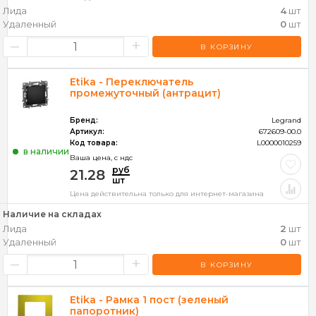
Лида
4
шт
Удаленный
0
шт
–
+
В КОРЗИНУ
Etika - Переключатель
промежуточный (антрацит)
Бренд:
Legrand
Артикул:
672609-00.0
Код товара:
L0000010259
в наличии
Ваша цена, c ндс
руб
21.28
шт
Цена действительна только для интернет-магазина
Наличие на складах
Лида
2
шт
Удаленный
0
шт
–
+
В КОРЗИНУ
Etika - Рамка 1 пост (зеленый
папоротник)