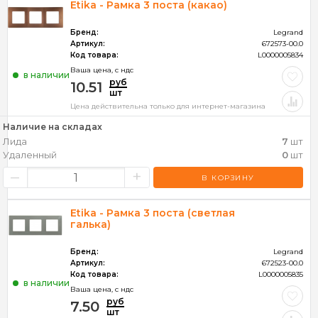
Etika - Рамка 3 поста (какао)
Бренд:
Legrand
Артикул:
672573-00.0
Код товара:
L0000005834
Ваша цена, c ндс
в наличии
руб
10.51
шт
Цена действительна только для интернет-магазина
Наличие на складах
Лида
7
шт
Удаленный
0
шт
–
+
В КОРЗИНУ
Etika - Рамка 3 поста (светлая
галька)
Бренд:
Legrand
Артикул:
672523-00.0
Код товара:
L0000005835
в наличии
Ваша цена, c ндс
руб
7.50
шт