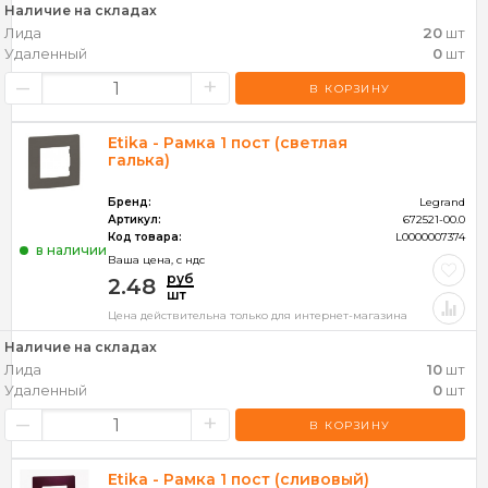
Наличие на складах
Лида
20
шт
Удаленный
0
шт
–
+
В КОРЗИНУ
Etika - Рамка 1 пост (светлая
галька)
Бренд:
Legrand
Артикул:
672521-00.0
Код товара:
L0000007374
в наличии
Ваша цена, c ндс
руб
2.48
шт
Цена действительна только для интернет-магазина
Наличие на складах
Лида
10
шт
Удаленный
0
шт
–
+
В КОРЗИНУ
Etika - Рамка 1 пост (сливовый)