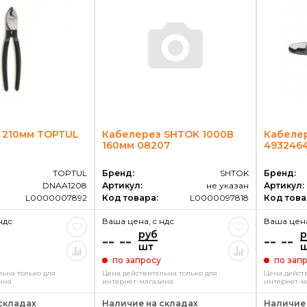
 210мм TOPTUL
Кабелерез SHTOK 1000В
Кабелер
160мм 08207
493246
TOPTUL
Бренд:
SHTOK
Бренд:
DNAA1208
Артикул:
не указан
Артикул:
L0000007892
Код товара:
L0000097818
Код това
ндс
Ваша цена, c ндс
Ваша цена
руб
р
-- --
-- --
шт
по запросу
по зап
ьна только для
Цена действительна только для
Цена дейст
ина
интернет-магазина
интернет-м
складах
Наличие на складах
Наличие 