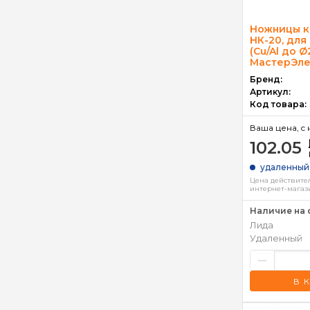
Ножницы к
НК-20, для
(Сu/Al до Ø
МастерЭле
Бренд:
Артикул:
Код товара:
Ваша цена, c 
102.05
удаленный
Цена действител
интернет-магаз
Наличие на 
Лида
Удаленный
–
В 