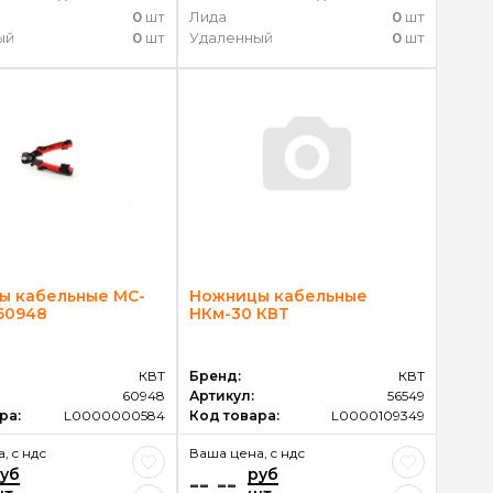
0
шт
Лида
0
шт
ый
0
шт
Удаленный
0
шт
ы кабельные MC-
Ножницы кабельные
60948
НКм-30 КВТ
КВТ
Бренд:
КВТ
60948
Артикул:
56549
ра:
L0000000584
Код товара:
L0000109349
, c ндс
Ваша цена, c ндс
уб
руб
-- --