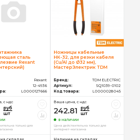
нтажника
Ножницы кабельные
еющая сталь
НК-32, для резки кабеля
лезвие Rexant
(Сu/Al до Ø32 мм),
нтерский)
МастерЭлектрик TDM
Rexant
Бренд:
TDM ELECTRIC
12-4936
Артикул:
SQ1039-0102
ра:
L0000127666
Код товара:
L0000028045
, c ндс
Ваша цена, c ндс
руб
руб
5
242.81
шт
шт
чии
в наличии
вительна только для
Цена действительна только для
агазина
интернет-магазина
на складах
Наличие на складах