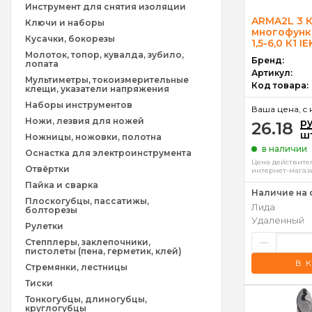
Инструмент для снятия изоляции
ARMA2L 3 
Ключи и наборы
многофунк
Кусачки, бокорезы
1,5-6,0 К1 IE
Молоток, топор, кувалда, зубило,
Бренд:
лопата
Артикул:
Мультиметры, токоизмерительные
Код товара:
клещи, указатели напряжения
Наборы инструментов
Ваша цена, c 
Ножи, лезвия для ножей
р
26.18
ш
Ножницы, ножовки, полотна
в наличии
Оснастка для электроинструмента
Цена действител
Отвёртки
интернет-магаз
Пайка и сварка
Наличие на 
Плоскогубцы, пассатижы,
Лида
болторезы
Удаленный
Рулетки
–
Степплеры, заклепочники,
пистолеты (пена, герметик, клей)
В 
Стремянки, лестницы
Тиски
Тонкогубцы, длиногубцы,
круглогубцы