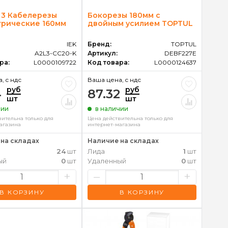
 3 Кабелерезы
Бокорезы 180мм с
трические 160мм
двойным усилием TOPTUL
IEK
Бренд:
TOPTUL
A2L3-CC20-K
Артикул:
DEBF227E
ра:
L0000109722
Код товара:
L0000124637
, c ндс
Ваша цена, c ндс
руб
руб
4
87.32
шт
шт
чии
в наличии
вительна только для
Цена действительна только для
агазина
интернет-магазина
на складах
Наличие на складах
24
шт
Лида
1
шт
ый
0
шт
Удаленный
0
шт
+
–
+
В КОРЗИНУ
В КОРЗИНУ