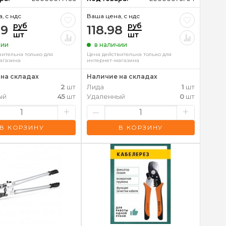
, c ндс
Ваша цена, c ндс
руб
руб
79
118.98
шт
шт
чии
в наличии
вительна только для
Цена действительна только для
агазина
интернет-магазина
на складах
Наличие на складах
2
шт
Лида
1
шт
ый
45
шт
Удаленный
0
шт
+
–
+
В КОРЗИНУ
В КОРЗИНУ