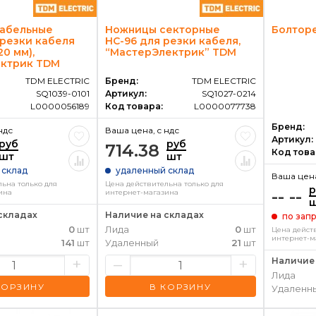
абельные
Ножницы секторные
Болторе
 резки кабеля
НС-96 для резки кабеля,
20 мм),
“МастерЭлектрик” TDM
ктрик TDM
TDM ELECTRIC
Бренд:
TDM ELECTRIC
SQ1039-0101
Артикул:
SQ1027-0214
L0000056189
Код товара:
L0000077738
Бренд:
ндс
Ваша цена, c ндс
Артикул:
руб
руб
714.38
Код това
шт
шт
 склад
удаленный склад
Ваша цена
ьна только для
Цена действительна только для
р
-- --
ина
интернет-магазина
складах
Наличие на складах
по зап
0
шт
Лида
0
шт
Цена дейст
интернет-м
141
шт
Удаленный
21
шт
+
–
+
Наличие 
Лида
КОРЗИНУ
В КОРЗИНУ
Удаленн