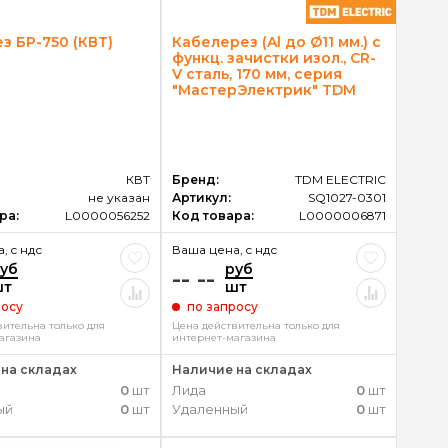
з БР-750 (КВТ)
Кабелерез (Al до Ø11 мм.) с
функц. зачистки изол., CR-
V сталь, 170 мм, серия
"МастерЭлектрик" TDM
КВТ
Бренд:
TDM ELECTRIC
не указан
Артикул:
SQ1027-0301
ра:
L0000056252
Код товара:
L0000006871
, c ндс
Ваша цена, c ндс
уб
руб
-- --
шт
шт
росу
по запросу
вительна только для
Цена действительна только для
агазина
интернет-магазина
на складах
Наличие на складах
0
шт
Лида
0
шт
ый
0
шт
Удаленный
0
шт