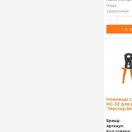
Лида
Удаленный
–
В 
Ножницы с
НС-32 для 
“МастерЭл
Бренд:
Артикул:
Код товара: