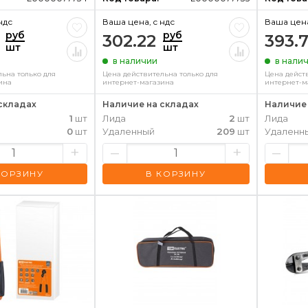
ндс
Ваша цена, c ндс
Ваша цена
руб
руб
302.22
393.
шт
шт
в наличии
в нали
ьна только для
Цена действительна только для
Цена дейст
ина
интернет-магазина
интернет-м
складах
Наличие на складах
Наличие 
1
шт
Лида
2
шт
Лида
0
шт
Удаленный
209
шт
Удаленн
+
–
+
–
КОРЗИНУ
В КОРЗИНУ