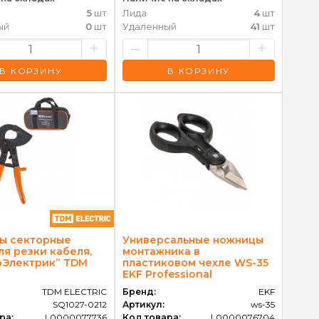
5
шт
Лида
4
шт
ый
0
шт
Удаленный
41
шт
+
–
+
В КОРЗИНУ
В КОРЗИНУ
ы секторные
Универсальные ножницы
ля резки кабеля,
монтажника в
рЭлектрик” TDM
пластиковом чехле WS-35
EKF Professional
TDM ELECTRIC
Бренд:
EKF
SQ1027-0212
Артикул:
ws-35
ра:
L0000077736
Код товара:
L0000076704