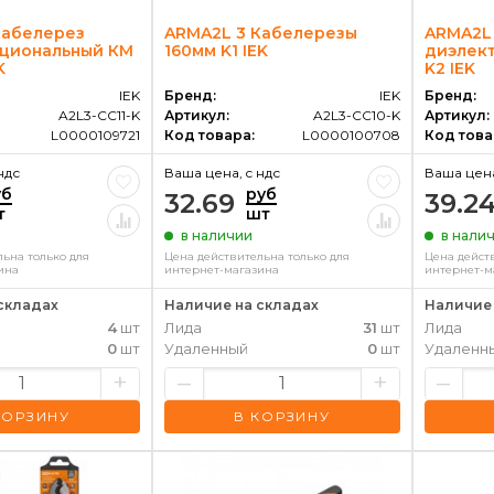
Кабелерез
ARMA2L 3 Кабелерезы
ARMA2L
циональный КМ
160мм K1 IEK
диэлек
K
K2 IEK
IEK
Бренд:
IEK
Бренд:
A2L3-CC11-K
Артикул:
A2L3-CC10-K
Артикул:
L0000109721
Код товара:
L0000100708
Код това
ндс
Ваша цена, c ндс
Ваша цена
уб
руб
32.69
39.2
т
шт
в наличии
в нали
ьна только для
Цена действительна только для
Цена дейст
ина
интернет-магазина
интернет-м
складах
Наличие на складах
Наличие 
4
шт
Лида
31
шт
Лида
0
шт
Удаленный
0
шт
Удаленн
+
–
+
–
КОРЗИНУ
В КОРЗИНУ