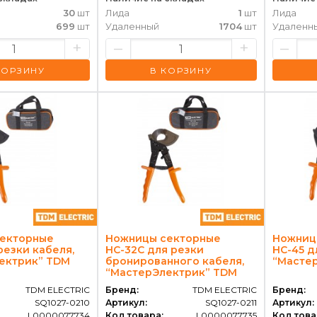
30
шт
Лида
1
шт
Лида
699
шт
Удаленный
1704
шт
Удаленн
+
–
+
–
КОРЗИНУ
В КОРЗИНУ
екторные
Ножницы секторные
Ножниц
резки кабеля,
НС-32C для резки
НС-45 д
ектрик” TDM
бронированного кабеля,
“Масте
“МастерЭлектрик” TDM
TDM ELECTRIC
Бренд:
TDM ELECTRIC
Бренд:
SQ1027-0210
Артикул:
SQ1027-0211
Артикул:
L0000077734
Код товара:
L0000077735
Код това