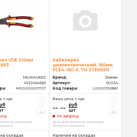
ез VDE 210мм
Кабелерез
4563
диэлектрический, 160мм,
PLE4-160-S, TM STEKKER
MILWAUKEE
Бренд:
Stekker
4932464563
Артикул:
50034
ра:
M0000000707
Код товара:
L0000130881
, c ндс
Ваша цена, c ндс
уб
руб
-- --
шт
шт
росу
по запросу
вительна только для
Цена действительна только для
агазина
интернет-магазина
на складах
Наличие на складах