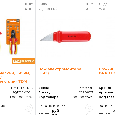
0
шт
Лида
0
шт
Лида
0
шт
Удаленный
0
шт
Удаленн
Нож электромонтера
Ножниц
еский, 160 мм,
(НИЗ)
04 КВТ 
V,
лектрик» TDM
TDM ELECTRIC
Бренд:
не указан
Бренд:
SQ1010-0104
Артикул:
23706313
Артикул:
L0000006597
Код товара:
L0000078481
Код това
ндс
Ваша цена, c ндс
Ваша цена
руб
р
-- --
-- --