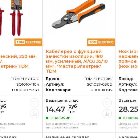
Кабелерез с функцией
Нож мо
еский, 250 мм,
зачистки изоляции, 180
нержав
V,
мм, усиленный, Al/Cu 35/10
прямое 
ктрик» TDM
мм², "МастерЭлектрик"
(нож мо
TDM
TDM ELECTRIC
Бренд:
TDM ELECTRIC
Бренд:
SQ1010-1104
Артикул:
SQ1027-0302
Артикул:
L0000079368
Код товара:
L0000116815
Код това
ндс
Ваша цена, c ндс
Ваша цена
руб
руб
14.47
28.2
шт
шт
в наличии
в нали
ьна только для
Цена действительна только для
Цена дейст
ина
интернет-магазина
интернет-м
складах
Наличие на складах
Наличие 