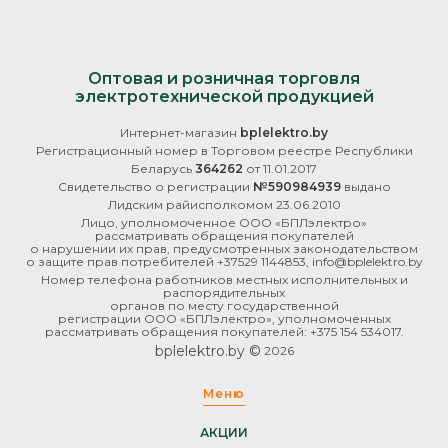
Оптовая и розничная торговля
электротехнической продукцией
Интернет-магазин
bplelektro.by
Регистрационный номер в Торговом реестре Республики
Беларусь
364262
от 11.01.2017
Свидетельство о регистрации
№590984939
выдано
Лидским райисполкомом 23.06.2010
Лицо, уполномоченное ООО «БПЛэлектро»
рассматривать обращения покупателей
о нарушении их прав, предусмотренных законодательством
о защите прав потребителей +37529 1144853, info@bplelektro.by
Номер телефона работников местных исполнительных и
распорядительных
органов по месту государственной
регистрации ООО «БПЛэлектро», уполномоченных
рассматривать обращения покупателей: +375 154 534017.
bplelektro.by ©
2026
Меню
АКЦИИ