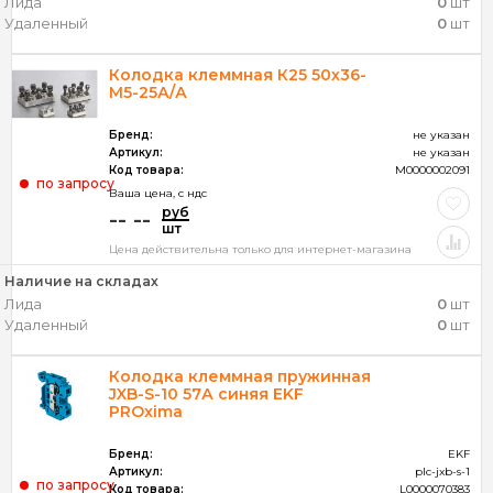
Лида
0
шт
Удаленный
0
шт
Колодка клеммная К25 50х36-
М5-25А/А
Бренд:
не указан
Артикул:
не указан
Код товара:
M0000002091
по запросу
Ваша цена, c ндс
руб
-- --
шт
Цена действительна только для интернет-магазина
Наличие на складах
Лида
0
шт
Удаленный
0
шт
Колодка клеммная пружинная
JXB-S-10 57А синяя EKF
PROxima
Бренд:
EKF
Артикул:
plc-jxb-s-1
по запросу
Код товара:
L0000070383