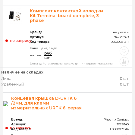
Комплект контактной колодки
Kit Terminal board complete, 3-
phase
Бренд:
не указан
Артикул:
96279769
по запросу
Код товара:
L0000021211
Ваша цена, c ндс
руб
-- --
шт
Цена действительна только для интернет-магазина
Наличие на складах
Лида
0
шт
Удаленный
0
шт
Концевая крышка D-URTK 6
/2мм, для клемм
измерительных URTK 6, серая
Бренд:
Phoenix Contact
Артикул:
3026340
по запросу
Код товара:
L0000059314