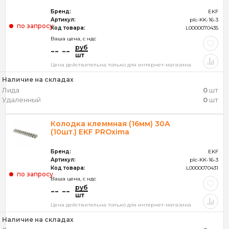
Бренд:
EKF
Артикул:
plc-KK-16-3
по запросу
Код товара:
L0000070435
Ваша цена, c ндс
руб
-- --
шт
Цена действительна только для интернет-магазина
Наличие на складах
Лида
0
шт
Удаленный
0
шт
Колодка клеммная (16мм) 30А
(10шт.) EKF PROxima
Бренд:
EKF
Артикул:
plc-KK-16-3
Код товара:
L0000070431
по запросу
Ваша цена, c ндс
руб
-- --
шт
Цена действительна только для интернет-магазина
Наличие на складах