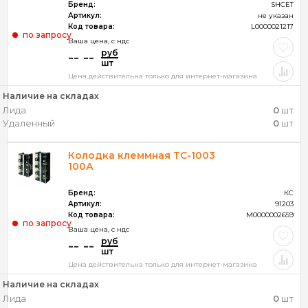
Бренд:
SHCET
Артикул:
не указан
Код товара:
L0000021217
по запросу
Ваша цена, c ндс
руб
-- --
шт
Цена действительна только для интернет-магазина
Наличие на складах
Лида
0
шт
Удаленный
0
шт
Колодка клеммная ТС-1003
100А
Бренд:
КС
Артикул:
91203
Код товара:
M0000002659
по запросу
Ваша цена, c ндс
руб
-- --
шт
Цена действительна только для интернет-магазина
Наличие на складах
Лида
0
шт