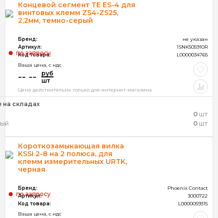
Концевой сегмент ТЕ ES-4 для
винтовых клемм ZS4-ZS25,
2,2мм, темно-серый
Бренд:
не указан
Артикул:
1SNK505910R
по запросу
Код товара:
L0000034765
Ваша цена, c ндс
руб
-- --
шт
Цена действительна только для интернет-магазина
 на складах
0
шт
ный
0
шт
Короткозамыкающая вилка
KSSI 2-8 на 2 полюса, для
клемм измерительных URTK,
черная
Бренд:
Phoenix Contact
по запросу
Артикул:
3000722
Код товара:
L0000059315
Ваша цена, c ндс