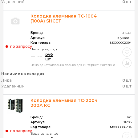
Удаленный
0
шт
Колодка клеммная ТС-1004
(100А) SHCET
Бренд:
SHCET
Артикул:
не указан
Код товара:
M0000002094
по запросу
Ваша цена, c ндс
руб
-- --
шт
Цена действительна только для интернет-магазина
Наличие на складах
Лида
0
шт
Удаленный
0
шт
Колодка клеммная ТС-2004
200А КС
Бренд:
КС
Артикул:
91208
Код товара:
M0000006294
по запросу
Ваша цена, c ндс