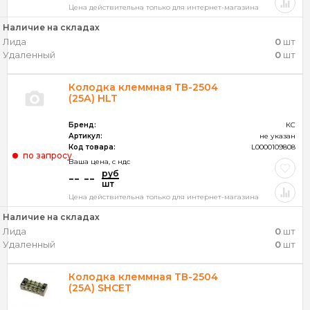
Цена действительна только для интернет-магазина
Наличие на складах
Лида
0
шт
Удаленный
0
шт
Колодка клеммная ТВ-2504
(25А) HLT
Бренд:
КС
Артикул:
не указан
Код товара:
L0000109808
по запросу
Ваша цена, c ндс
руб
-- --
шт
Цена действительна только для интернет-магазина
Наличие на складах
Лида
0
шт
Удаленный
0
шт
Колодка клеммная ТВ-2504
(25А) SHCET