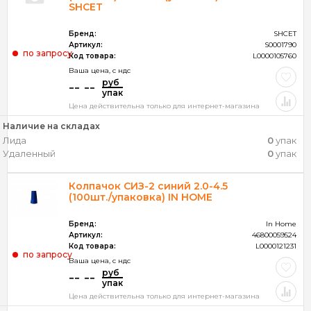
SHCET
Бренд:
SHCET
Артикул:
S0001790
по запросу
Код товара:
L0000105760
Ваша цена, c ндс
руб
-- --
упак
Цена действительна только для интернет-магазина
Наличие на складах
Лида
0
упак
Удаленный
0
упак
Колпачок СИЗ-2 синий 2.0-4.5
(100шт./упаковка) IN HOME
Бренд:
In Home
Артикул:
46800059524
Код товара:
L0000121231
по запросу
Ваша цена, c ндс
руб
-- --
упак
Цена действительна только для интернет-магазина