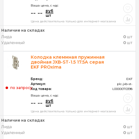
Ваша цена, c ндс
руб
-- --
шт
Цена действительна только для интернет-магазина
Наличие на складах
Лида
0
шт
Удаленный
0
шт
Колодка клеммная пружинная
двойная JXB-ST-1.5 17.5А серая
EKF PROxima
Бренд:
EKF
Артикул:
plc-jxb-st-
по запросу
Код товара:
L0000070398
Ваша цена, c ндс
руб
-- --
шт
Цена действительна только для интернет-магазина
Наличие на складах
Лида
0
шт
Удаленный
0
шт