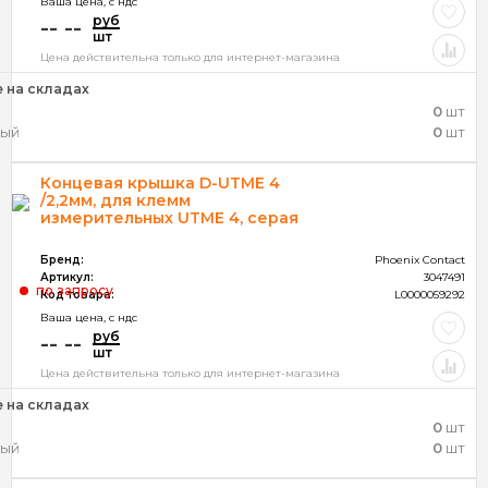
Ваша цена, c ндс
руб
-- --
шт
Цена действительна только для интернет-магазина
 на складах
0
шт
ный
0
шт
Концевая крышка D-UTME 4
/2,2мм, для клемм
измерительных UTME 4, серая
Бренд:
Phoenix Contact
Артикул:
3047491
по запросу
Код товара:
L0000059292
Ваша цена, c ндс
руб
-- --
шт
Цена действительна только для интернет-магазина
 на складах
0
шт
ный
0
шт