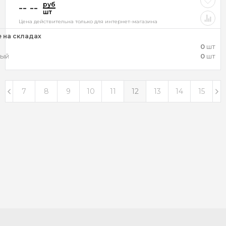
руб
-- --
шт
Цена действительна только для интернет-магазина
 на складах
0
шт
ный
0
шт
7
8
9
10
11
12
13
14
15