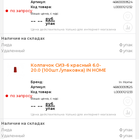
Артикул:
46800059524
Код товара:
L0000121232
по запросу
Ваша цена, c ндс
руб
-- --
упак
Цена действительна только для интернет-магазина
Наличие на складах
Лида
0
упак
Удаленный
0
упак
Колпачок СИЗ-6 красный 6.0-
20.0 (100шт./упаковка) IN HOME
Бренд:
In Home
Артикул:
46800059525
Код товара:
L0000121233
по запросу
Ваша цена, c ндс
руб
-- --
упак
Цена действительна только для интернет-магазина
Наличие на складах
Лида
0
упак
Удаленный
0
упак