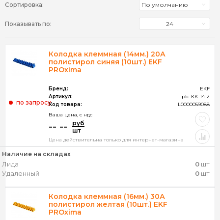
Сортировка:
По умолчанию
Брeнд
Показывать по:
24
Тип
Колодка клеммная (14мм.) 20А
ПРИМЕНИТЬ (360)
полистирол синяя (10шт.) EKF
PROxima
ОЧИСТИТЬ ФИЛЬТР
Бренд:
EKF
Артикул:
plc-KK-14-2
по запросу
Код товара:
L0000059088
Ваша цена, c ндс
руб
-- --
шт
Цена действительна только для интернет-магазина
Наличие на складах
Лида
0
шт
Удаленный
0
шт
Колодка клеммная (16мм.) 30А
полистирол желтая (10шт.) EKF
PROxima