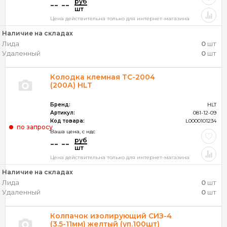
руб
-- --
шт
Цена действительна только для интернет-магазина
Наличие на складах
Лида
0
шт
Удаленный
0
шт
Колодка клемная ТС-2004
(200А) HLT
Бренд:
HLT
Артикул:
081-12-09
Код товара:
L0000101234
по запросу
Ваша цена, c ндс
руб
-- --
шт
Цена действительна только для интернет-магазина
Наличие на складах
Лида
0
шт
Удаленный
0
шт
Колпачок изолирующий СИЗ-4
(3.5-11мм) желтый (уп.100шт)