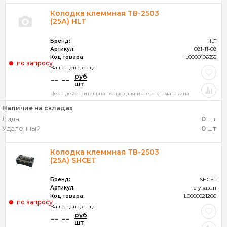
Колодка клеммная ТВ-2503
(25А) HLT
Бренд:
HLT
Артикул:
081-11-08
Код товара:
L0000106355
по запросу
Ваша цена, c ндс
руб
-- --
шт
Цена действительна только для интернет-магазина
Наличие на складах
Лида
0
шт
Удаленный
0
шт
Колодка клеммная ТВ-2503
(25А) SHCET
Бренд:
SHCET
Артикул:
не указан
Код товара:
L0000021206
по запросу
Ваша цена, c ндс
руб
-- --
шт