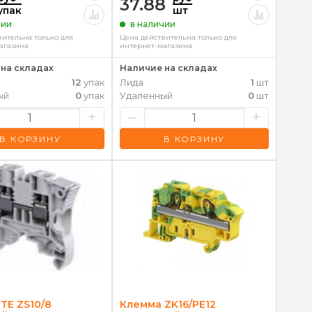
37.88
упак
шт
чии
в наличии
вительна только для
Цена действительна только для
агазина
интернет-магазина
на складах
Наличие на складах
12
упак
Лида
1
шт
ый
0
упак
Удаленный
0
шт
+
–
+
В КОРЗИНУ
В КОРЗИНУ
TE ZS10/8
Клемма ZK16/PE12