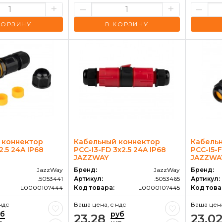
+
–
+
–
КОРЗИНУ
В КОРЗИНУ
 коннектор
Кабельный коннектор
Кабель
2.5 24A IP68
PCC-I3-FD 3x2.5 24A IP68
PCC-I5-F
JAZZWAY
JAZZWA
JazzWay
Бренд:
JazzWay
Бренд:
.5053441
Артикул:
.5053465
Артикул:
L0000107444
Код товара:
L0000107445
Код това
ндс
Ваша цена, c ндс
Ваша цена
уб
руб
23.28
23.0