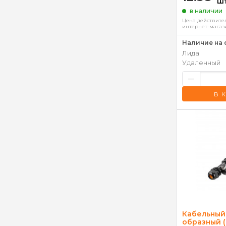
ш
в наличии
Цена действител
интернет-магаз
Наличие на 
Лида
Удаленный
–
В 
Кабельный
образный (