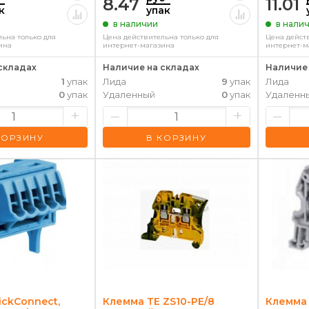
8.47
11.01
к
упак
в наличии
в нали
ьна только для
Цена действительна только для
Цена дейст
ина
интернет-магазина
интернет-м
складах
Наличие на складах
Наличие 
1
упак
Лида
9
упак
Лида
0
упак
Удаленный
0
упак
Удаленн
+
–
+
–
КОРЗИНУ
В КОРЗИНУ
ckConnect,
Клемма TE ZS10-PE/8
Клемма 