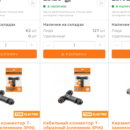
т
шт
в наличии
в нали
ьна только для
Цена действительна только для
Цена дейст
ина
интернет-магазина
интернет-м
складах
Наличие на складах
Наличие 
62
шт
Лида
127
шт
Лида
0
шт
Удаленный
0
шт
Удаленн
+
–
+
–
КОРЗИНУ
В КОРЗИНУ
 коннектор Т-
Кабельный коннектор Т-
Керами
клеммник 3PIN)
образный (клеммник 5PIN)
зажимов