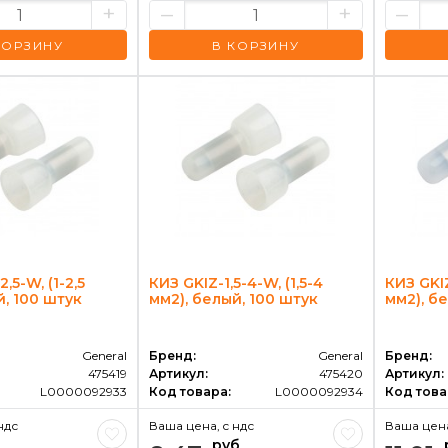
+
–
+
–
КОРЗИНУ
В КОРЗИНУ
,5-W, (1-2,5
КИЗ GKIZ-1,5-4-W, (1,5-4
КИЗ GKIZ
й, 100 штук
мм2), белый, 100 штук
мм2), б
General
Бренд:
General
Бренд:
475419
Артикул:
475420
Артикул:
L0000092933
Код товара:
L0000092934
Код това
ндс
Ваша цена, c ндс
Ваша цена
руб