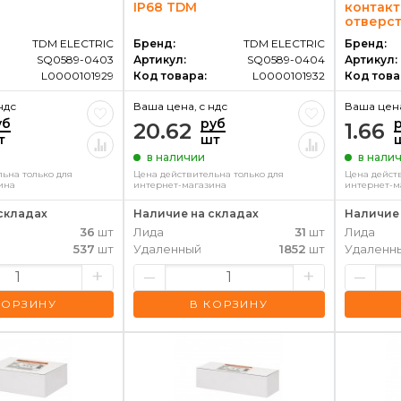
IP68 TDM
контакт
отверс
TDM ELECTRIC
Бренд:
TDM ELECTRIC
Бренд:
SQ0589-0403
Артикул:
SQ0589-0404
Артикул:
L0000101929
Код товара:
L0000101932
Код това
ндс
Ваша цена, c ндс
Ваша цена
уб
руб
20.62
1.66
т
шт
в наличии
в нали
ьна только для
Цена действительна только для
Цена дейст
ина
интернет-магазина
интернет-м
складах
Наличие на складах
Наличие 
36
шт
Лида
31
шт
Лида
537
шт
Удаленный
1852
шт
Удаленн
+
–
+
–
КОРЗИНУ
В КОРЗИНУ