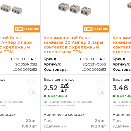
кий блок
Керамический блок
Керами
 Ампер 3 пары
зажимов 30 Ампер 2 пары
зажимов
 с крепежным
контактов с крепежным
контакт
м TDM
отверстием TDM
отверс
TDM ELECTRIC
Бренд:
TDM ELECTRIC
Бренд:
SQ0531-0512
Артикул:
SQ0531-0508
Артикул:
L0000092612
Код товара:
L0000092613
Код това
ндс
Ваша цена, c ндс
Ваша цена
руб
2.52
3.48
шт
в наличии
в нали
ьна только для
Цена действительна только для
Цена дейст
ина
интернет-магазина
интернет-м
складах
Наличие на складах
Наличие 
20
шт
Лида
24
шт
Лида
1980
шт
Удаленный
11720
шт
Удаленн