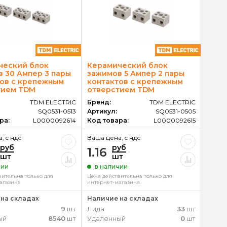
ческий блок
Керамический блок
 30 Ампер 3 пары
зажимов 5 Ампер 2 пары
ов с крепежным
контактов с крепежным
тием TDM
отверстием TDM
TDM ELECTRIC
Бренд:
TDM ELECTRIC
SQ0531-0513
Артикул:
SQ0531-0505
ра:
L0000092614
Код товара:
L0000092615
, c ндс
Ваша цена, c ндс
руб
руб
1.16
шт
шт
чии
в наличии
вительна только для
Цена действительна только для
агазина
интернет-магазина
на складах
Наличие на складах
9
шт
Лида
33
шт
ый
8540
шт
Удаленный
0
шт