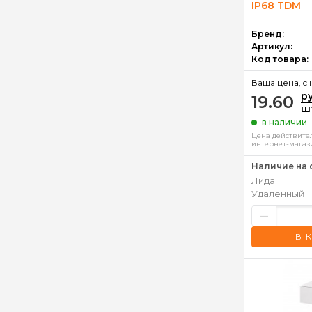
IP68 TDM
Бренд:
Артикул:
Код товара:
Ваша цена, c 
р
19.60
ш
в наличии
Цена действител
интернет-магаз
Наличие на 
Лида
Удаленный
–
В 