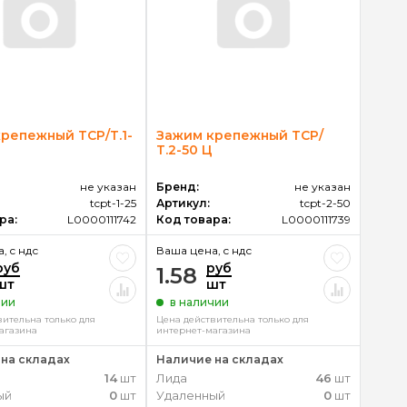
репежный ТСР/Т.1-
Зажим крепежный ТСР/
Т.2-50 Ц
не указан
Бренд:
не указан
tcpt-1-25
Артикул:
tcpt-2-50
ра:
L0000111742
Код товара:
L0000111739
, c ндс
Ваша цена, c ндс
руб
руб
1.58
шт
шт
чии
в наличии
вительна только для
Цена действительна только для
агазина
интернет-магазина
на складах
Наличие на складах
14
шт
Лида
46
шт
ый
0
шт
Удаленный
0
шт