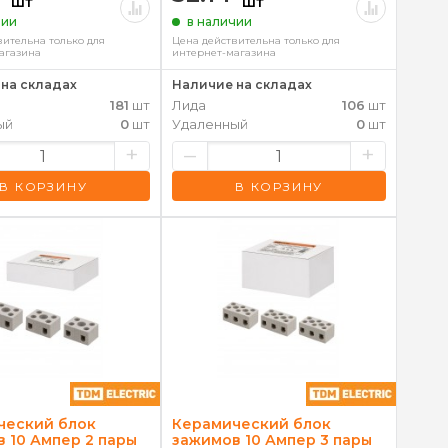
шт
шт
чии
в наличии
вительна только для
Цена действительна только для
агазина
интернет-магазина
на складах
Наличие на складах
181
шт
Лида
106
шт
ый
0
шт
Удаленный
0
шт
+
–
+
В КОРЗИНУ
В КОРЗИНУ
ческий блок
Керамический блок
 10 Ампер 2 пары
зажимов 10 Ампер 3 пары