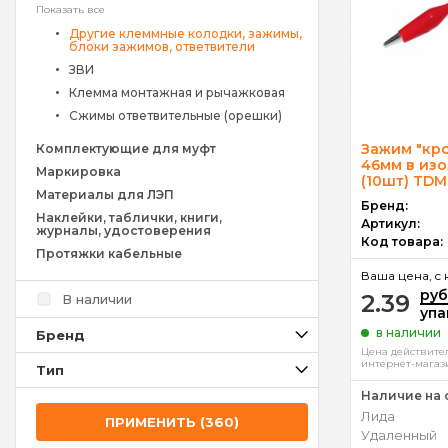
Показать все
Другие клеммные колодки, зажимы,
блоки зажимов, ответвители
ЗВИ
Клемма монтажная и рычажковая
Сжимы ответвительные (орешки)
Зажим "кр
Комплектующие для муфт
46мм в из
Маркировка
(10шт) TDM
Материалы для ЛЭП
Бренд:
Наклейки, таблички, книги,
Артикул:
журналы, удостоверения
Код товара:
Протяжки кабельные
Ваша цена, c 
руб
2.39
В наличии
упа
в наличии
Брeнд
Цена действител
интернет-магаз
Тип
Наличие на 
Лида
ПРИМЕНИТЬ (360)
Удаленный