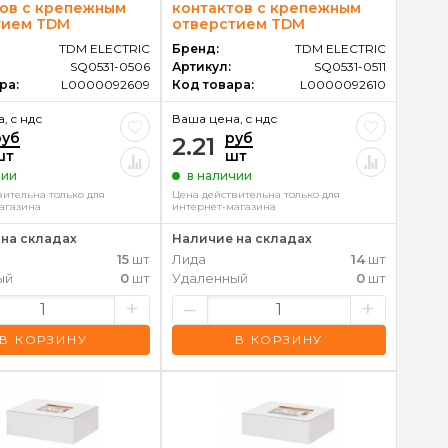
ов с крепежным
контактов с крепежным
тием TDM
отверстием TDM
TDM ELECTRIC
Бренд:
TDM ELECTRIC
SQ0531-0506
Артикул:
SQ0531-0511
ра:
L0000092609
Код товара:
L0000092610
, c ндс
Ваша цена, c ндс
руб
руб
2.21
шт
шт
чии
в наличии
вительна только для
Цена действительна только для
агазина
интернет-магазина
на складах
Наличие на складах
15
шт
Лида
14
шт
ый
0
шт
Удаленный
0
шт
+
–
+
В КОРЗИНУ
В КОРЗИНУ