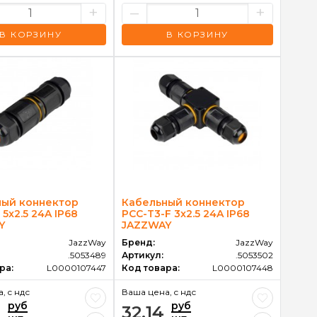
+
–
+
В КОРЗИНУ
В КОРЗИНУ
ный коннектор
Кабельный коннектор
 5x2.5 24A IP68
PCC-T3-F 3x2.5 24A IP68
Y
JAZZWAY
JazzWay
Бренд:
JazzWay
.5053489
Артикул:
.5053502
ра:
L0000107447
Код товара:
L0000107448
, c ндс
Ваша цена, c ндс
руб
руб
2
32.14