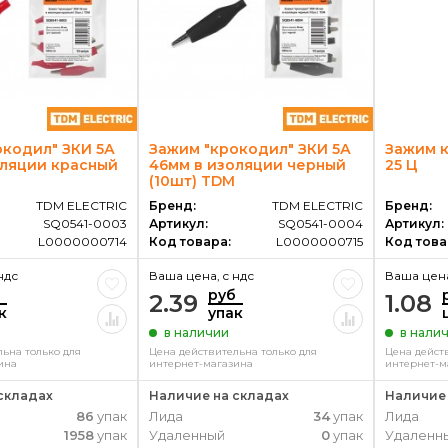
окодил" ЗКИ 5А
Зажим "крокодил" ЗКИ 5А
Зажим к
оляции красный
46мм в изоляции черный
25 Ц
(10шт) TDM
TDM ELECTRIC
Бренд:
TDM ELECTRIC
Бренд:
SQ0541-0003
Артикул:
SQ0541-0004
Артикул:
L0000000714
Код товара:
L0000000715
Код това
ндс
Ваша цена, c ндс
Ваша цена
руб
2.39
1.08
к
упак
в наличии
в нали
ьна только для
Цена действительна только для
Цена дейст
ина
интернет-магазина
интернет-м
складах
Наличие на складах
Наличие 
86
упак
Лида
34
упак
Лида
1958
упак
Удаленный
0
упак
Удаленн