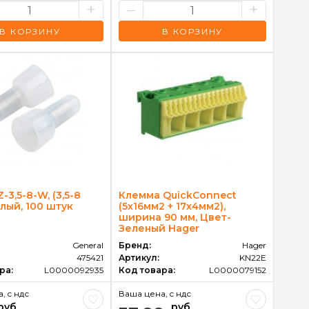
+
–
+
В КОРЗИНУ
В КОРЗИНУ
-3,5-8-W, (3,5-8
Клемма QuickConnect
елый, 100 штук
(5x16мм2 + 17х4мм2),
ширина 90 мм, Цвет-
Зеленый Hager
General
Бренд:
Hager
475421
Артикул:
KN22E
ра:
L0000092935
Код товара:
L0000079152
, c ндс
Ваша цена, c ндс
руб
руб