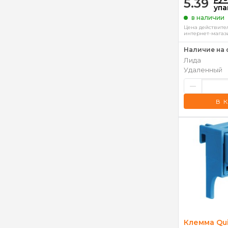
5.39
упа
в наличии
Цена действител
интернет-магаз
Наличие на 
Лида
Удаленный
–
В 
Клемма Qui