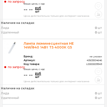
по запросу
Ваша цена, c ндс
руб
-- --
шт
Цена действительна только для интернет-магазина
Наличие на складах
Лида
0
шт
Удаленный
0
шт
Лампа люминесцентная HE
14W/840 14Вт Т5 4000К G5
Бренд:
не указан
Артикул:
40503004646
Код товара:
L0000009949
по запросу
Ваша цена, c ндс
руб
-- --
шт
Цена действительна только для интернет-магазина
Наличие на складах
Лида
0
шт
Удаленный
0
шт