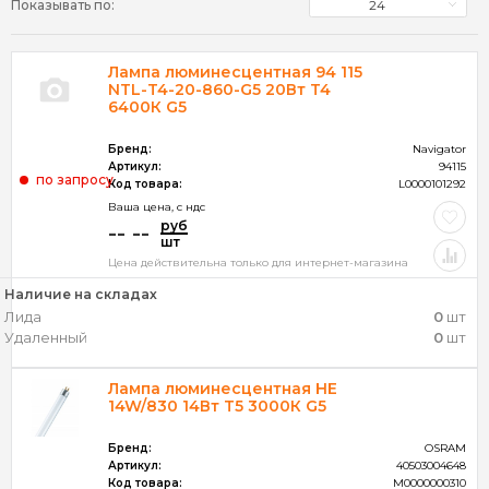
Показывать по:
24
Длина, мм
Мощность, Вт
Лампа люминесцентная 94 115
NTL-T4-20-860-G5 20Вт T4
Особенность применения
6400К G5
Патрон
Бренд:
Navigator
Артикул:
94115
Тип лампы
по запросу
Код товара:
L0000101292
Форма лампы
Ваша цена, c ндс
руб
-- --
шт
Цвет свечения
Цена действительна только для интернет-магазина
Наличие на складах
ПРИМЕНИТЬ (117)
Лида
0
шт
Удаленный
0
шт
ОЧИСТИТЬ ФИЛЬТР
Лампа люминесцентная HE
14W/830 14Вт T5 3000К G5
Бренд:
OSRAM
Артикул:
40503004648
Код товара:
M0000000310