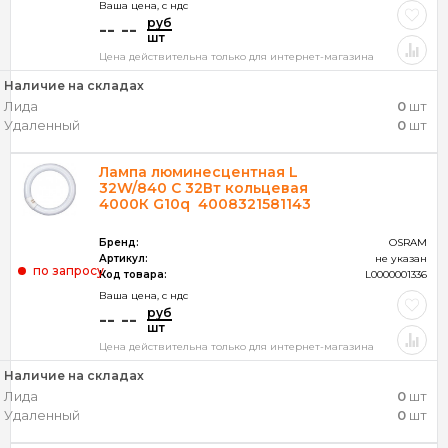
Ваша цена, c ндс
руб
-- --
шт
Цена действительна только для интернет-магазина
Наличие на складах
Лида
0
шт
Удаленный
0
шт
Лампа люминесцентная L
32W/840 C 32Вт кольцевая
4000К G10q 4008321581143
Бренд:
OSRAM
Артикул:
не указан
по запросу
Код товара:
L0000001336
Ваша цена, c ндс
руб
-- --
шт
Цена действительна только для интернет-магазина
Наличие на складах
Лида
0
шт
Удаленный
0
шт