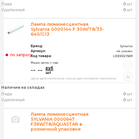
Лида
0
шт
Удаленный
0
шт
Лампа люминесцентная
Sylvania 0000144 F 30W/T8/33-
640/G13
Бренд:
Sylvania
Артикул:
не указан
по запросу
Код товара:
L0000021589
Ваша цена, c ндс
руб
-- --
шт
Цена действительна только для интернет-магазина
Наличие на складах
Лида
0
шт
Удаленный
0
шт
Лампа люминесцентная
SYLVANIA 0000647
F36W/T8/AQUASTAR в
розничной упаковке