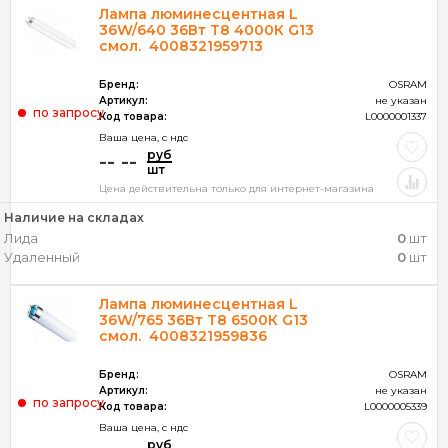
Лампа люминесцентная L
36W/640 36Вт T8 4000К G13
смол. 4008321959713
Бренд:
OSRAM
Артикул:
не указан
по запросу
Код товара:
L0000001337
Ваша цена, c ндс
руб
-- --
шт
Цена действительна только для интернет-магазина
Наличие на складах
Лида
0
шт
Удаленный
0
шт
Лампа люминесцентная L
36W/765 36Вт T8 6500К G13
смол. 4008321959836
Бренд:
OSRAM
Артикул:
не указан
по запросу
Код товара:
L0000005339
Ваша цена, c ндс
руб