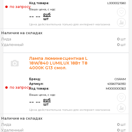
Код товара:
L0000021580
по запросу
Ваша цена, c ндс
руб
-- --
шт
Цена действительна только для интернет-магазина
Наличие на складах
Лида
0
шт
Удаленный
0
шт
Лампа люминесцентная L
18W/840 LUMILUX 18Вт T8
4000К G13 смол.
Бренд:
OSRAM
Артикул:
40580756930
по запросу
Код товара:
M0000000363
Ваша цена, c ндс
руб
-- --
шт
Цена действительна только для интернет-магазина
Наличие на складах
Лида
0
шт
Удаленный
0
шт