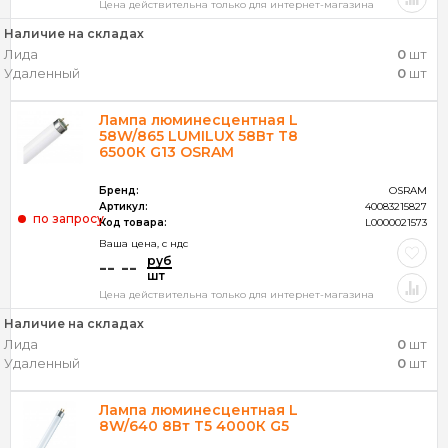
Цена действительна только для интернет-магазина
Наличие на складах
Лида
0
шт
Удаленный
0
шт
Лампа люминесцентная L
58W/865 LUMILUX 58Вт T8
6500К G13 OSRAM
Бренд:
OSRAM
Артикул:
40083215827
по запросу
Код товара:
L0000021573
Ваша цена, c ндс
руб
-- --
шт
Цена действительна только для интернет-магазина
Наличие на складах
Лида
0
шт
Удаленный
0
шт
Лампа люминесцентная L
8W/640 8Вт Т5 4000К G5