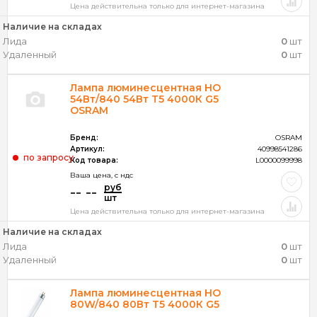
Цена действительна только для интернет-магазина
Наличие на складах
Лида
0
шт
Удаленный
0
шт
Лампа люминесцентная HO
54Вт/840 54Вт T5 4000К G5
OSRAM
Бренд:
OSRAM
Артикул:
40998541286
по запросу
Код товара:
L0000099998
Ваша цена, c ндс
руб
-- --
шт
Цена действительна только для интернет-магазина
Наличие на складах
Лида
0
шт
Удаленный
0
шт
Лампа люминесцентная HO
80W/840 80Вт T5 4000К G5