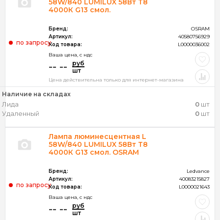
58W/840 LUMILUX 58Вт T8
4000К G13 смол.
Бренд:
OSRAM
Артикул:
40580756929
по запросу
Код товара:
L0000036002
Ваша цена, c ндс
руб
-- --
шт
Цена действительна только для интернет-магазина
Наличие на складах
Лида
0
шт
Удаленный
0
шт
Лампа люминесцентная L
58W/840 LUMILUX 58Вт T8
4000К G13 смол. OSRAM
Бренд:
Ledvance
Артикул:
40083215827
по запросу
Код товара:
L0000021643
Ваша цена, c ндс
руб
-- --
шт