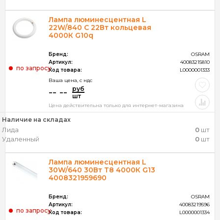
Лампа люминесцентная L
22W/840 C 22Вт кольцевая
4000К G10q
Бренд:
OSRAM
Артикул:
40083215810
по запросу
Код товара:
L0000001333
Ваша цена, c ндс
руб
-- --
шт
Цена действительна только для интернет-магазина
Наличие на складах
Лида
0
шт
Удаленный
0
шт
Лампа люминесцентная L
30W/640 30Вт T8 4000К G13
4008321959690
Бренд:
OSRAM
Артикул:
40083219596
по запросу
Код товара:
L0000001334