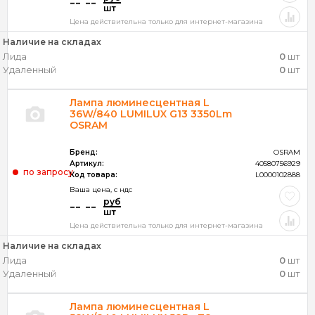
-- --
шт
Цена действительна только для интернет-магазина
Наличие на складах
Лида
0
шт
Удаленный
0
шт
Лампа люминесцентная L
36W/840 LUMILUX G13 3350Lm
OSRAM
Бренд:
OSRAM
Артикул:
40580756929
по запросу
Код товара:
L0000102888
Ваша цена, c ндс
руб
-- --
шт
Цена действительна только для интернет-магазина
Наличие на складах
Лида
0
шт
Удаленный
0
шт
Лампа люминесцентная L