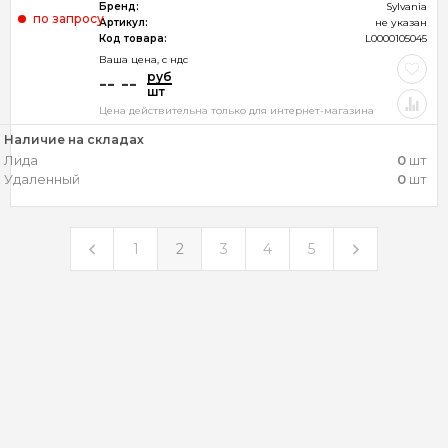
Бренд:
Sylvania
по запросу
Артикул:
не указан
Код товара:
L0000105045
Ваша цена, c ндс
руб
-- --
шт
Цена действительна только для интернет-магазина
Наличие на складах
Лида
0
шт
Удаленный
0
шт
1
2
3
4
5