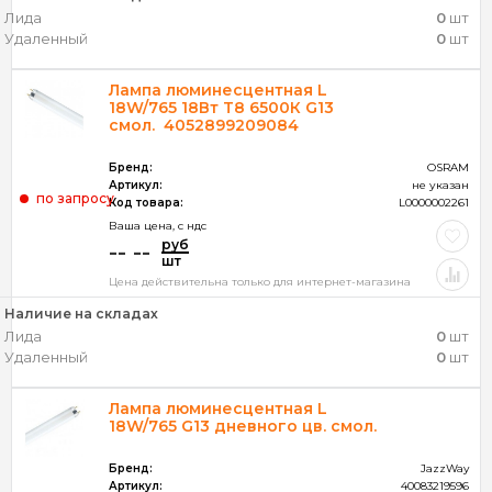
Лида
0
шт
Удаленный
0
шт
Лампа люминесцентная L
18W/765 18Вт T8 6500К G13
смол. 4052899209084
Бренд:
OSRAM
Артикул:
не указан
по запросу
Код товара:
L0000002261
Ваша цена, c ндс
руб
-- --
шт
Цена действительна только для интернет-магазина
Наличие на складах
Лида
0
шт
Удаленный
0
шт
Лампа люминесцентная L
18W/765 G13 дневного цв. смол.
Бренд:
JazzWay
Артикул:
40083219596