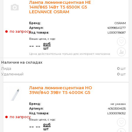
Лампа люминесцентная HE
14W/865 14Вт T5 6500К G5
LEDVANCE OSRAM
Бренд:
OSRAM
Артикул:
40998541277
по запросу
Код товара:
L0000118687
Ваша цена, c ндс
руб
-- --
шт
Цена действительна только для интернет-магазина
Наличие на складах
Лида
0
шт
Удаленный
0
шт
Лампа люминесцентная HO
39W/840 39Вт T5 4000К G5
Бренд:
не указан
Артикул:
40503004535
Код товара:
L0000018052
по запросу
Ваша цена, c ндс
руб
-- --
шт