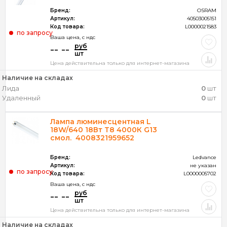
Бренд:
OSRAM
Артикул:
40503005151
Код товара:
L0000021583
по запросу
Ваша цена, c ндс
руб
-- --
шт
Цена действительна только для интернет-магазина
Наличие на складах
Лида
0
шт
Удаленный
0
шт
Лампа люминесцентная L
18W/640 18Вт T8 4000К G13
смол. 4008321959652
Бренд:
Ledvance
Артикул:
не указан
по запросу
Код товара:
L0000005702
Ваша цена, c ндс
руб
-- --
шт
Цена действительна только для интернет-магазина
Наличие на складах