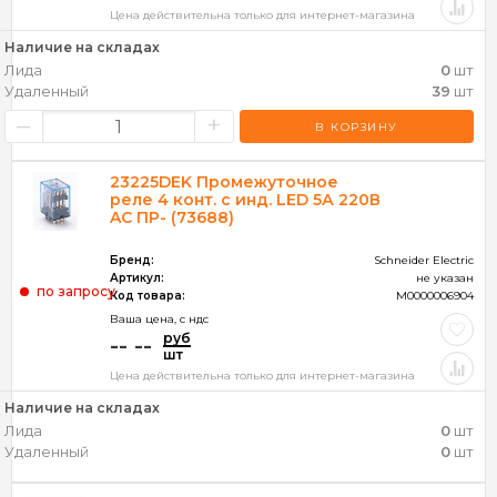
Цена действительна только для интернет-магазина
Наличие на складах
Лида
0
шт
Удаленный
39
шт
–
+
В КОРЗИНУ
23225DEK Промежуточное
реле 4 конт. с инд. LED 5А 220В
AC ПР- (73688)
Бренд:
Schneider Electric
Артикул:
не указан
по запросу
Код товара:
M0000006904
Ваша цена, c ндс
руб
-- --
шт
Цена действительна только для интернет-магазина
Наличие на складах
Лида
0
шт
Удаленный
0
шт