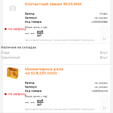
Контактный зажим 95.05.SMA
Бренд:
Finder
Артикул:
не указан
Код товара:
L0000025386
Ваша цена, c ндс
по запросу
руб
-- --
шт
Цена действительна только для интернет-магазина
Наличие на складах
Лида
0
шт
Удаленный
0
шт
Миниатюрное реле
40.52.8.230.0000
Бренд:
не указан
Артикул:
не указан
Код товара:
L0000042143
по запросу
Ваша цена, c ндс
руб
-- --
шт
Цена действительна только для интернет-магазина