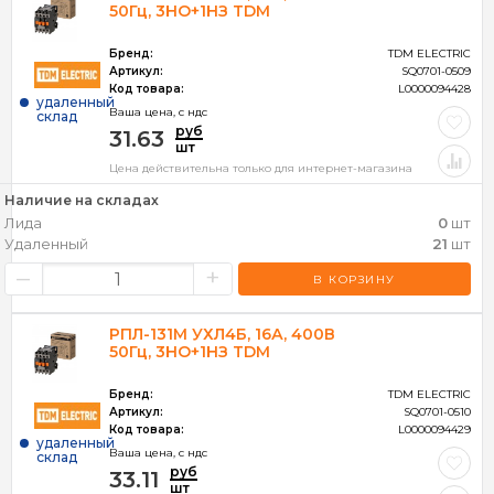
50Гц, 3НО+1НЗ TDM
Бренд:
TDM ELECTRIC
Артикул:
SQ0701-0509
Код товара:
L0000094428
удаленный
Ваша цена, c ндс
склад
руб
31.63
шт
Цена действительна только для интернет-магазина
Наличие на складах
Лида
0
шт
Удаленный
21
шт
–
+
В КОРЗИНУ
РПЛ-131М УХЛ4Б, 16А, 400В
50Гц, 3НО+1НЗ TDM
Бренд:
TDM ELECTRIC
Артикул:
SQ0701-0510
Код товара:
L0000094429
удаленный
Ваша цена, c ндс
склад
руб
33.11
шт