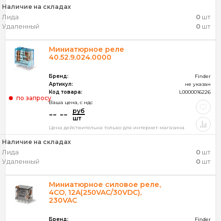
Наличие на складах
Лида
0
шт
Удаленный
0
шт
Миниатюрное реле
40.52.9.024.0000
Бренд:
Finder
Артикул:
не указан
Код товара:
L0000016226
по запросу
Ваша цена, c ндс
руб
-- --
шт
Цена действительна только для интернет-магазина
Наличие на складах
Лида
0
шт
Удаленный
0
шт
Миниатюрное силовое реле,
4CO, 12A(250VAC/30VDC),
230VAC
Бренд:
Finder