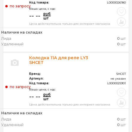
Код товара:
L0000026180
по запросу
Ваша цена, c ндс
руб
-- --
шт
Цена действительна только для интернет-магазина
Наличие на складах
Лида
0
шт
Удаленный
0
шт
Колодка 11A для реле LY3
SHСEТ
Бренд:
SHCET
Артикул:
не указан
Код товара:
L0000025901
по запросу
Ваша цена, c ндс
руб
-- --
шт
Цена действительна только для интернет-магазина
Наличие на складах
Лида
0
шт
Удаленный
0
шт