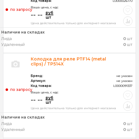
Код товара:
L0000026170
Ваша цена, c ндс
по запросу
руб
-- --
шт
Цена действительна только для интернет-магазина
Наличие на складах
Лида
0
шт
Удаленный
0
шт
Колодка для реле PTF14 (metal
clips) / TP514X
Бренд:
не указан
Артикул:
не указан
Код товара:
L0000091337
по запросу
Ваша цена, c ндс
руб
-- --
шт
Цена действительна только для интернет-магазина
Наличие на складах
Лида
0
шт
Удаленный
0
шт