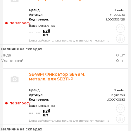
Бренд:
Shenler
Артикул:
RFT2CO730
Код товара:
L0000102429
по запросу
Ваша цена, c ндс
руб
-- --
шт
Цена действительна только для интернет-магазина
Наличие на складах
Лида
0
шт
Удаленный
0
шт
SE48M Фиксатор SE48M,
металл, для SEB11-P
Бренд:
Shenler
Артикул:
не указан
Код товара:
L0000100683
по запросу
Ваша цена, c ндс
руб
-- --
шт
Цена действительна только для интернет-магазина
Наличие на складах