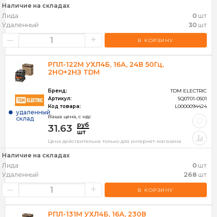
Тип
Наличие на складах
Лида
0
шт
Тип разъема
Удаленный
30
шт
Тип реле
–
+
В КОРЗИНУ
РПЛ-122М УХЛ4Б, 16А, 24В 50Гц,
2НО+2НЗ TDM
Бренд:
TDM ELECTRIC
Артикул:
SQ0701-0501
Код товара:
L0000094424
удаленный
Ваша цена, c ндс
склад
руб
31.63
шт
Цена действительна только для интернет-магазина
Наличие на складах
Лида
0
шт
Удаленный
268
шт
–
+
В КОРЗИНУ
РПЛ-131М УХЛ4Б, 16А, 230В