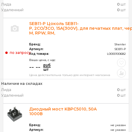
Лида
0
шт
Удаленный
0
шт
SEB11-P Цоколь SEB11-
P, 2CO/3CO, 15A(300V), для печатных плат, че
M, RPW, RM,
Бренд:
Shenler
Артикул:
SEB11-P
по запросу
Код товара:
L0000100682
Ваша цена, c ндс
руб
-- --
шт
Цена действительна только для интернет-магазина
Наличие на складах
Лида
0
шт
Удаленный
0
шт
Диодный мост KBPC5010, 50A
1000В
Бренд:
не указан
Артикул:
не указан