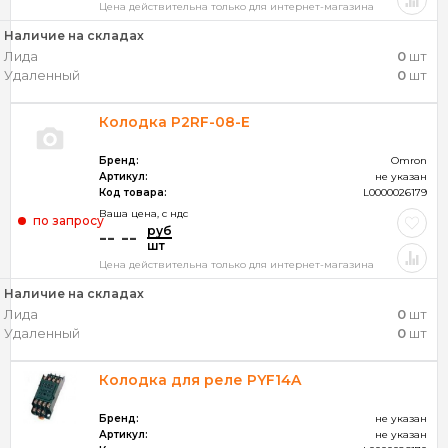
Цена действительна только для интернет-магазина
Наличие на складах
Лида
0
шт
Удаленный
0
шт
Колодка P2RF-08-Е
Бренд:
Omron
Артикул:
не указан
Код товара:
L0000026179
Ваша цена, c ндс
по запросу
руб
-- --
шт
Цена действительна только для интернет-магазина
Наличие на складах
Лида
0
шт
Удаленный
0
шт
Колодка для реле PYF14A
Бренд:
не указан
Артикул:
не указан