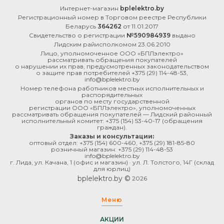
Интернет-магазин
bplelektro.by
Регистрационный номер в Торговом реестре Республики
Беларусь
364262
от 11.01.2017
Свидетельство о регистрации
№590984939
выдано
Лидским райисполкомом 23.06.2010
Лицо, уполномоченное ООО «БПЛэлектро»
рассматривать обращения покупателей
о нарушении их прав, предусмотренных законодательством
о защите прав потребителей
+375 (29) 114-48-53
,
info@bplelektro.by
Номер телефона работников местных исполнительных и
распорядительных
органов по месту государственной
регистрации ООО «БПЛэлектро», уполномоченных
рассматривать обращения покупателей — Лидский районный
исполнительный комитет:
+375 (154) 53-40-17
(обращения
граждан).
Заказы и консультации:
оптовый отдел:
+375 (154) 600-460
,
+375 (29) 181-85-80
розничный магазин:
+375 (29) 114-48-53
info@bplelektro.by
г. Лида, ул. Качана, 1 (офис и магазин) · ул. Л. Толстого, 14Г (склад
для юрлиц)
bplelektro.by ©
2026
Меню
АКЦИИ