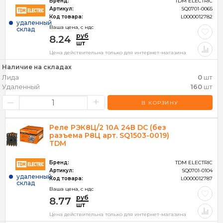
Путевые(концевые) выключатели
Бренд:
TDM ELECTRIC
Артикул:
SQ0701-0065
Реле промежуточные, разъемы
Код товара:
L0000012782
удаленный
Релейная автоматика
Ваша цена, c ндс
склад
Розетки на din-рейку
руб
8.24
шт
Рубильники, разъединители, расцепители
Цена действительна только для интернет-магазина
Силовые разъемы
Наличие на складах
Система контроля и управления климатом шкафов
Лида
0
шт
Счетчики электроэнергии, импульсов, УСД, GSM-модемы
Удаленный
160
шт
Трансформаторы
–
+
В КОРЗИНУ
Электродвигатели
Электроконтактные манометры ЭКМ
Реле РЭК8Ц/2 10А 24В DC (без
разъема Р8Ц арт. SQ1503-0019)
В наличии
TDM
Брeнд
Бренд:
TDM ELECTRIC
Артикул:
SQ0701-0104
Напряжение, В
удаленный
Код товара:
L0000012787
склад
Ваша цена, c ндс
Номинальный ток, А
руб
8.77
шт
Полярность
Цена действительна только для интернет-магазина