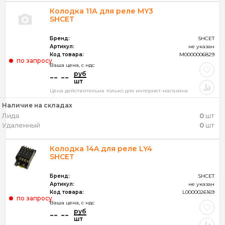
Колодка 11А для реле MY3
SHCET
Бренд:
SHCET
Артикул:
не указан
Код товара:
M0000006829
по запросу
Ваша цена, c ндс
руб
-- --
шт
Цена действительна только для интернет-магазина
Наличие на складах
Лида
0
шт
Удаленный
0
шт
Колодка 14A для реле LY4
SHСET
Бренд:
SHCET
Артикул:
не указан
Код товара:
L0000026169
по запросу
Ваша цена, c ндс
руб
-- --
шт