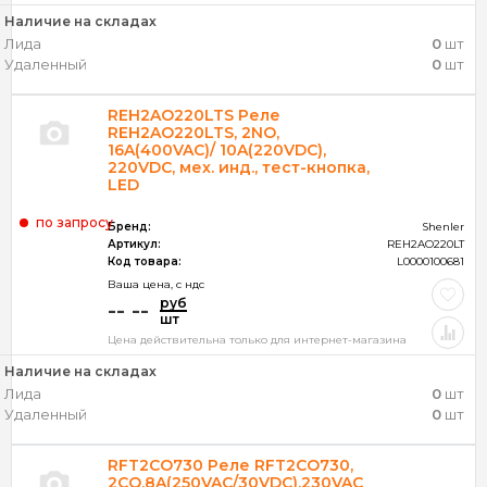
Наличие на складах
Лида
0
шт
Удаленный
0
шт
REH2AO220LTS Реле
REH2AO220LTS, 2NO,
16A(400VAC)/ 10A(220VDC),
220VDC, мех. инд., тест-кнопка,
LED
по запросу
Бренд:
Shenler
Артикул:
REH2AO220LT
Код товара:
L0000100681
Ваша цена, c ндс
руб
-- --
шт
Цена действительна только для интернет-магазина
Наличие на складах
Лида
0
шт
Удаленный
0
шт
RFT2CO730 Реле RFT2CO730,
2CO,8A(250VAC/30VDC),230VAC