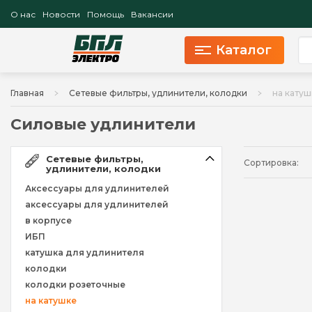
О нас
Новости
Помощь
Вакансии
Каталог
Главная
Сетевые фильтры, удлинители, колодки
на катуш
Силовые удлинители
Сетевые фильтры,
Сортировка:
удлинители, колодки
Аксессуары для удлинителей
аксессуары для удлинителей
в корпусе
ИБП
катушка для удлинителя
колодки
колодки розеточные
на катушке