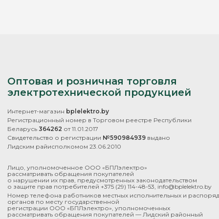
Оптовая и розничная торговля
электротехнической продукцией
Интернет-магазин
bplelektro.by
Регистрационный номер в Торговом реестре Республики
Беларусь
364262
от 11.01.2017
Свидетельство о регистрации
№590984939
выдано
Лидским райисполкомом 23.06.2010
Лицо, уполномоченное ООО «БПЛэлектро»
рассматривать обращения покупателей
о нарушении их прав, предусмотренных законодательством
о защите прав потребителей
+375 (29) 114-48-53
,
info@bplelektro.by
Номер телефона работников местных исполнительных и распоря
органов по месту государственной
регистрации ООО «БПЛэлектро», уполномоченных
рассматривать обращения покупателей — Лидский районный