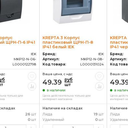
Корпус
KREPTA 3 Корпус
KREPTA 
ый ЩРН-П-6 IP41
пластиковый ЩРН-П-8
пласти
IP41 белый IEK
IP41 че
IEK
Бренд:
IEK
Бренд:
MKP12-N-06-
Артикул:
MKP12-N-08-
Артикул:
L0000122798
Код товара:
L0000131024
Код това
ндс
Ваша цена, c ндс
Ваша цена
уб
руб
49.39
49.3
т
шт
в наличии
в нали
ьна только для
Цена действительна только для
Цена дейст
ина
интернет-магазина
интернет-м
складах
Наличие на складах
Наличие 
26
шт
Лида
19
шт
Лида
0
шт
Удаленный
0
шт
Удаленн