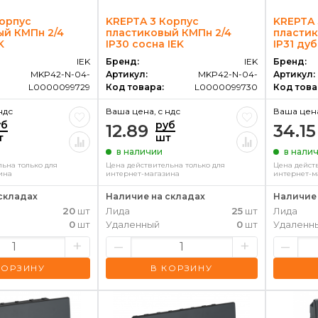
Корпус
KREPTA 3 Корпус
KREPTA 
ый КМПн 2/4
пластиковый КМПн 2/4
пластик
K
IP30 сосна IEK
IP31 дуб
IEK
Бренд:
IEK
Бренд:
MKP42-N-04-
Артикул:
MKP42-N-04-
Артикул:
L0000099729
Код товара:
L0000099730
Код това
ндс
Ваша цена, c ндс
Ваша цена
уб
руб
12.89
34.15
т
шт
в наличии
в нали
ьна только для
Цена действительна только для
Цена дейст
ина
интернет-магазина
интернет-м
складах
Наличие на складах
Наличие 
20
шт
Лида
25
шт
Лида
0
шт
Удаленный
0
шт
Удаленн
+
–
+
–
КОРЗИНУ
В КОРЗИНУ