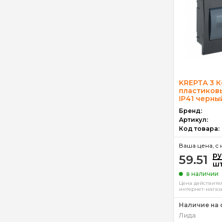
KREPTA 3 
пластиков
IP41 черны
Бренд:
Артикул:
Код товара:
Ваша цена, c 
ру
59.51
ш
в наличии
Цена действител
интернет-магаз
Наличие на 
Лида