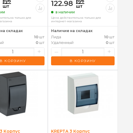
руб
руб
122.98
шт
шт
чии
в наличии
вительна только для
Цена действительна только для
агазина
интернет-магазина
на складах
Наличие на складах
10
шт
Лида
10
шт
ый
0
шт
Удаленный
0
шт
+
–
+
В КОРЗИНУ
В КОРЗИНУ
3 Корпус
KREPTA 3 Корпус