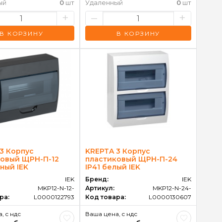
ый
0
шт
Удаленный
0
шт
+
–
+
В КОРЗИНУ
В КОРЗИНУ
3 Корпус
KREPTA 3 Корпус
ковый ЩРН-П-12
пластиковый ЩРН-П-24
рный IEK
IP41 белый IEK
IEK
Бренд:
IEK
MKP12-N-12-
Артикул:
MKP12-N-24-
ра:
L0000122793
Код товара:
L0000130607
, c ндс
Ваша цена, c ндс