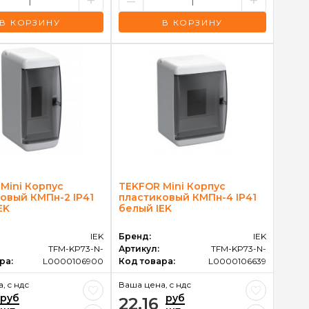
+
–
+
В КОРЗИНУ
В КОРЗИНУ
Mini Корпус
TEKFOR Mini Корпус
овый КМПн-2 IP41
пластиковый КМПн-4 IP41
EK
белый IEK
IEK
Бренд:
IEK
TFM-KP73-N-
Артикул:
TFM-KP73-N-
ра:
L0000106900
Код товара:
L0000106639
, c ндс
Ваша цена, c ндс
руб
руб
22.16