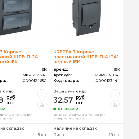
3 Корпус
KREPTA 3 Корпус
ковый ЩРВ-П-24
пластиковый ЩРВ-П-4 IP41
рный IEK
черный IEK
IEK
Бренд:
IEK
MKP12-V-24-
Артикул:
MKP12-V-04-
ра:
L0000124650
Код товара:
L0000123444
, c ндс
Ваша цена, c ндс
руб
руб
8
32.57
шт
шт
чии
в наличии
вительна только для
Цена действительна только для
агазина
интернет-магазина
на складах
Наличие на складах
5
шт
Лида
19
шт