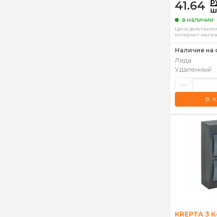
р
41.64
ш
в наличии
Цена действител
интернет-магаз
Наличие на 
Лида
Удаленный
–
В 
KREPTA 3 