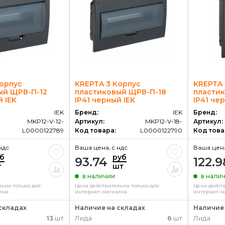
Корпус
KREPTA 3 Корпус
KREPTA 
ый ЩРВ-П-12
пластиковый ЩРВ-П-18
пласти
й IEK
IP41 черный IEK
IP41 че
IEK
Бренд:
IEK
Бренд:
MKP12-V-12-
Артикул:
MKP12-V-18-
Артикул:
L0000122789
Код товара:
L0000122790
Код това
ндс
Ваша цена, c ндс
Ваша цена
б
руб
93.74
122.9
т
шт
в наличии
в нали
ьна только для
Цена действительна только для
Цена дейст
ина
интернет-магазина
интернет-м
складах
Наличие на складах
Наличие 
13
шт
Лида
6
шт
Лида