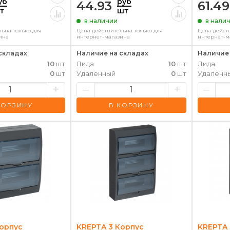
уб
руб
44.93
61.49
т
шт
в наличии
в нали
ьна только для
Цена действительна только для
Цена дейст
ина
интернет-магазина
интернет-м
складах
Наличие на складах
Наличие 
10
шт
Лида
10
шт
Лида
0
шт
Удаленный
0
шт
Удаленн
+
–
+
–
КОРЗИНУ
В КОРЗИНУ
Корпус
KREPTA 3 Корпус
KREPTA 