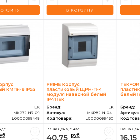
+
–
+
–
КОРЗИНУ
В КОРЗИНУ
орпус
PRIME Корпус
TEKFOR 
й КМПн-9 IP55
пластиковый ЩРН-П-4
пластик
модуля навесной белый
белый I
IP41 IEK
IEK
Бренд:
IEK
Бренд:
MKP72-N3-09
Артикул:
MKP82-N-04-
Артикул:
L0000099449
Код товара:
L0000099450
Код това
ндс
Ваша цена, c ндс
Ваша цена
уб
руб
40.75
16.15