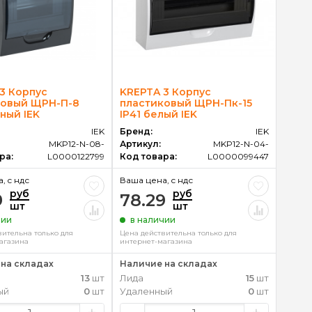
3 Корпус
KREPTA 3 Корпус
ковый ЩРН-П-8
пластиковый ЩРН-Пк-15
рный IEK
IP41 белый IEK
IEK
Бренд:
IEK
MKP12-N-08-
Артикул:
MKP12-N-04-
ра:
L0000122799
Код товара:
L0000099447
, c ндс
Ваша цена, c ндс
руб
руб
9
78.29
шт
шт
чии
в наличии
вительна только для
Цена действительна только для
агазина
интернет-магазина
на складах
Наличие на складах
13
шт
Лида
15
шт
ый
0
шт
Удаленный
0
шт