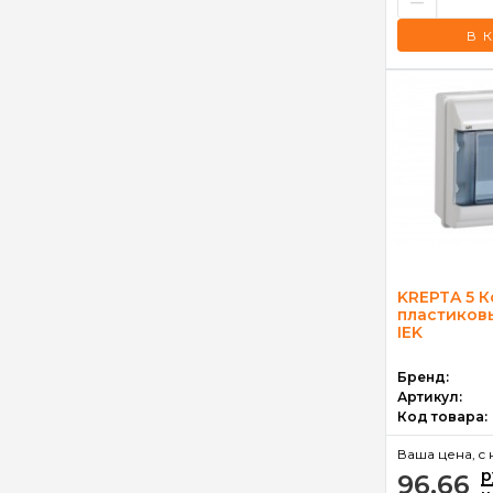
–
В 
KREPTA 5 К
пластиковы
IEK
Бренд:
Артикул:
Код товара:
Ваша цена, c 
р
96.66