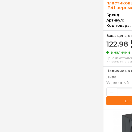
пластиков
IP41 черны
Бренд:
Артикул:
Код товара:
Ваша цена, c 
122.98
в наличии
Цена действител
интернет-магаз
Наличие на 
Лида
Удаленный
–
В 