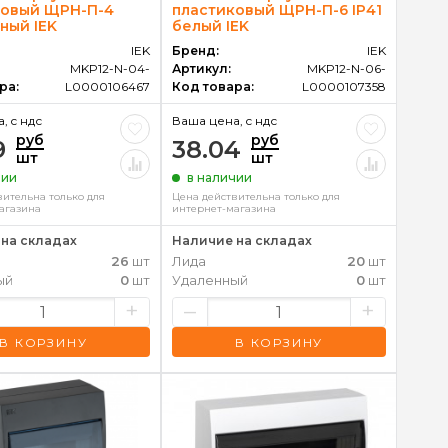
ковый ЩРН-П-4
пластиковый ЩРН-П-6 IP41
рный IEK
белый IEK
IEK
Бренд:
IEK
MKP12-N-04-
Артикул:
MKP12-N-06-
ра:
L0000106467
Код товара:
L0000107358
, c ндс
Ваша цена, c ндс
руб
руб
9
38.04
шт
шт
чии
в наличии
вительна только для
Цена действительна только для
агазина
интернет-магазина
на складах
Наличие на складах
26
шт
Лида
20
шт
ый
0
шт
Удаленный
0
шт
+
–
+
В КОРЗИНУ
В КОРЗИНУ