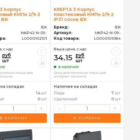
3 Корпус
KREPTA 3 Корпус
овый КМПн 2/9-2
пластиковый КМПн 2/9-2
 IEK
IP31 сосна IEK
IEK
Бренд:
IEK
MKP42-N-09-
Артикул:
MKP42-N-09-
ра:
L0000102101
Код товара:
L0000101084
, c ндс
Ваша цена, c ндс
руб
руб
34.15
шт
шт
чии
в наличии
вительна только для
Цена действительна только для
агазина
интернет-магазина
на складах
Наличие на складах
14
шт
Лида
7
шт
ый
0
шт
Удаленный
0
шт
+
–
+
В КОРЗИНУ
В КОРЗИНУ