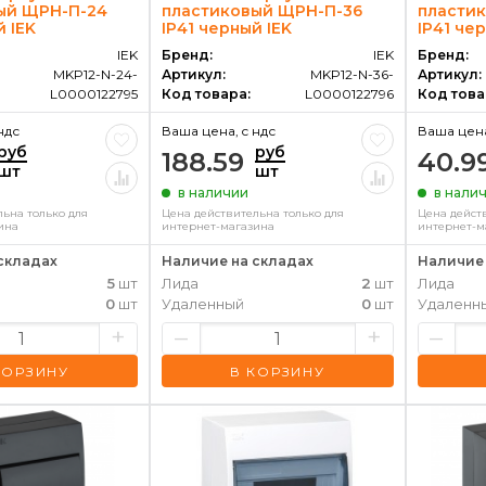
ый ЩРН-П-24
пластиковый ЩРН-П-36
пласти
й IEK
IP41 черный IEK
IP41 че
IEK
Бренд:
IEK
Бренд:
MKP12-N-24-
Артикул:
MKP12-N-36-
Артикул:
L0000122795
Код товара:
L0000122796
Код това
ндс
Ваша цена, c ндс
Ваша цена
руб
руб
188.59
40.9
шт
шт
в наличии
в нали
ьна только для
Цена действительна только для
Цена дейст
ина
интернет-магазина
интернет-м
складах
Наличие на складах
Наличие 
5
шт
Лида
2
шт
Лида
0
шт
Удаленный
0
шт
Удаленн
+
–
+
–
КОРЗИНУ
В КОРЗИНУ