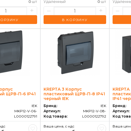
0
шт
Удаленный
0
шт
Удаленн
+
–
+
–
КОРЗИНУ
В КОРЗИНУ
Корпус
KREPTA 3 Корпус
KREPTA 
ый ЩРВ-П-6 IP41
пластиковый ЩРВ-П-8 IP41
пласти
черный IEK
IP41 че
IEK
Бренд:
IEK
Бренд:
MKP12-V-06-
Артикул:
MKP12-V-08-
Артикул:
L0000122791
Код товара:
L0000122792
Код това
ндс
Ваша цена, c ндс
Ваша цена