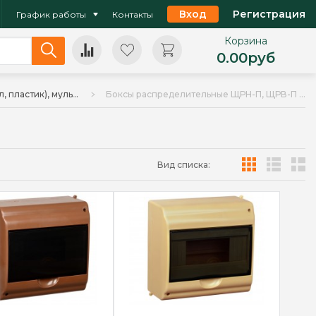
Вход
Регистрация
График работы
Контакты
Корзина
0.00
руб
Щиты рапределительные ЩРН, ЩРВ (металл, пластик), мультимедийные
Боксы распределительные ЩРН-П, ЩРВ-П (пластик)
Вид списка: