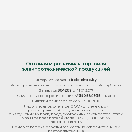
Оптовая и розничная торговля
электротехнической продукцией
Интернет-магазин
bplelektro.by
Регистрационный номер в Торговом реестре Республики
Беларусь
364262
от 11.01.2017
Свидетельство о регистрации
№590984939
выдано
Лидским райисполкомом 23.06.2010
Лицо, уполномоченное ООО «БПЛэлектро»
рассматривать обращения покупателей
о нарушении их прав, предусмотренных законодательством
о защите прав потребителей
+375 (29) 114-48-53
,
info@bplelektro.by
Номер телефона работников местных исполнительных и
распорядительных