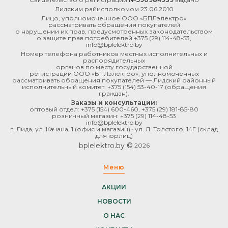
белая
Лидским райисполкомом 23.06.2010
Лицо, уполномоченное ООО «БПЛэлектро»
белый
рассматривать обращения покупателей
о нарушении их прав, предусмотренных законодательством
о защите прав потребителей
+375 (29) 114-48-53
,
Все 20
info@bplelektro.by
Номер телефона работников местных исполнительных и
распорядительных
органов по месту государственной
ПРИМЕНИТЬ (0)
регистрации ООО «БПЛэлектро», уполномоченных
рассматривать обращения покупателей — Лидский районный
исполнительный комитет:
+375 (154) 53-40-17
(обращения
граждан).
ОЧИСТИТЬ ФИЛЬТР
Заказы и консультации:
оптовый отдел:
+375 (154) 600-460
,
+375 (29) 181-85-80
розничный магазин:
+375 (29) 114-48-53
info@bplelektro.by
г. Лида, ул. Качана, 1 (офис и магазин) · ул. Л. Толстого, 14Г (склад
для юрлиц)
bplelektro.by ©
2026
Меню
АКЦИИ
НОВОСТИ
О НАС