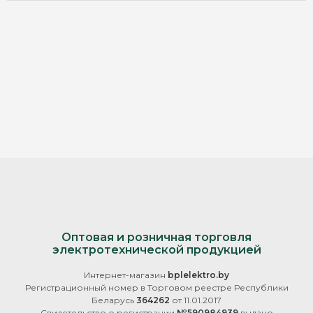
Все 29
Двустенная
Диаметр, мм
Материал
Применение (для трубы)
Протяжка
Тип аксессуара
Тип изделия
Тип трубы
гофрированная
Оптовая и розничная торговля
электротехнической продукцией
гладкая
Интернет-магазин
bplelektro.by
Цвет
Регистрационный номер в Торговом реестре Республики
оранжевый
Беларусь
364262
от 11.01.2017
Свидетельство о регистрации
№590984939
выдано