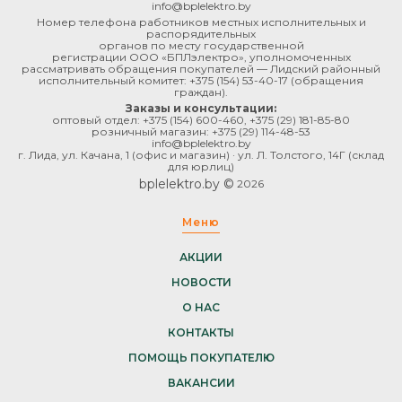
info@bplelektro.by
Номер телефона работников местных исполнительных и
распорядительных
органов по месту государственной
регистрации ООО «БПЛэлектро», уполномоченных
рассматривать обращения покупателей — Лидский районный
исполнительный комитет:
+375 (154) 53-40-17
(обращения
граждан).
Заказы и консультации:
оптовый отдел:
+375 (154) 600-460
,
+375 (29) 181-85-80
розничный магазин:
+375 (29) 114-48-53
info@bplelektro.by
г. Лида, ул. Качана, 1 (офис и магазин) · ул. Л. Толстого, 14Г (склад
для юрлиц)
bplelektro.by ©
2026
Меню
АКЦИИ
НОВОСТИ
О НАС
КОНТАКТЫ
ПОМОЩЬ ПОКУПАТЕЛЮ
ВАКАНСИИ