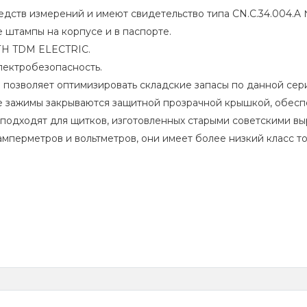
дств измерений и имеют свидетельство типа CN.C.34.004.A 
штампы на корпусе и в паспорте.
ТН TDM ELECTRIC.
лектробезопасность.
 позволяет оптимизировать складские запасы по данной сер
ые зажимы закрываются защитной прозрачной крышкой, обес
, подходят для щитков, изготовленных старыми советскими 
перметров и вольтметров, они имеет более низкий класс точ