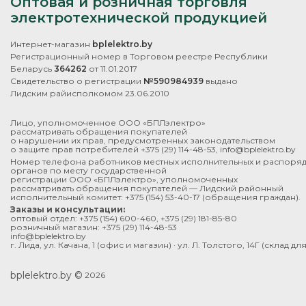
Оптовая и розничная торговля
электротехнической продукцией
Интернет-магазин
bplelektro.by
Регистрационный номер в Торговом реестре Республики
Беларусь
364262
от 11.01.2017
Свидетельство о регистрации
№590984939
выдано
Лидским райисполкомом 23.06.2010
Лицо, уполномоченное ООО «БПЛэлектро»
рассматривать обращения покупателей
о нарушении их прав, предусмотренных законодательством
о защите прав потребителей
+375 (29) 114-48-53
,
info@bplelektro.by
Номер телефона работников местных исполнительных и распоря
органов по месту государственной
регистрации ООО «БПЛэлектро», уполномоченных
рассматривать обращения покупателей — Лидский районный
исполнительный комитет:
+375 (154) 53-40-17
(обращения граждан).
Заказы и консультации:
оптовый отдел:
+375 (154) 600-460
,
+375 (29) 181-85-80
розничный магазин:
+375 (29) 114-48-53
info@bplelektro.by
г. Лида, ул. Качана, 1 (офис и магазин) · ул. Л. Толстого, 14Г (склад д
bplelektro.by ©
2026