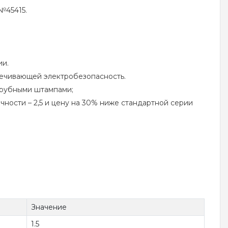
№45415.
ии.
печивающей электробезопасность.
вырубными штампами;
ности – 2,5 и цену на 30% ниже стандартной серии
Значение
1.5