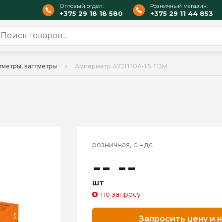
Оптовый отдел:
Розничный магазин:
+375 29 18 18 580
+375 29 11 44 853
тметры, ваттметры
Амперметр А72П 10А-1.5 TDM
розничная, с ндс
-- --
шт
по запросу
Запросить цену и 