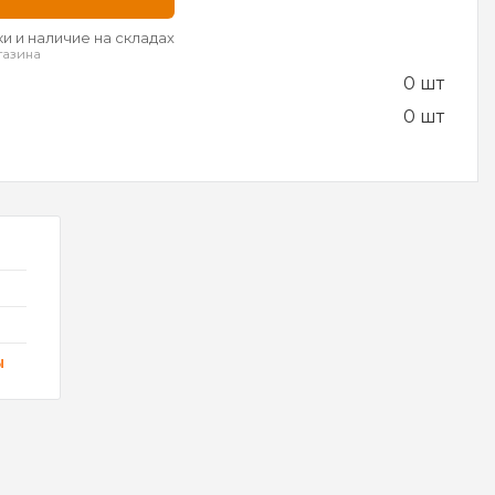
и и наличие на складах
газина
0 шт
0 шт
ы