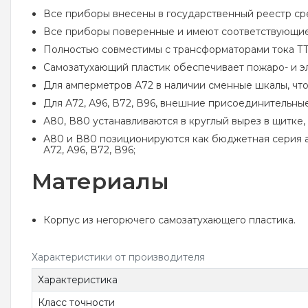
Все приборы внесены в государственный реестр сре
Все приборы поверенные и имеют соответствующие 
Полностью совместимы с трансформаторами тока Т
Самозатухающий пластик обеспечивает пожаро- и э
Для амперметров А72 в наличии сменные шкалы, что
Для А72, А96, В72, В96, внешние присоединительн
А80, В80 устанавливаются в круглый вырез в щитке
А80 и В80 позиционируются как бюджетная серия ам
А72, А96, В72, В96;
Материалы
Корпус из негорючего самозатухающего пластика.
Характеристики от производителя
Характеристика
Класс точности