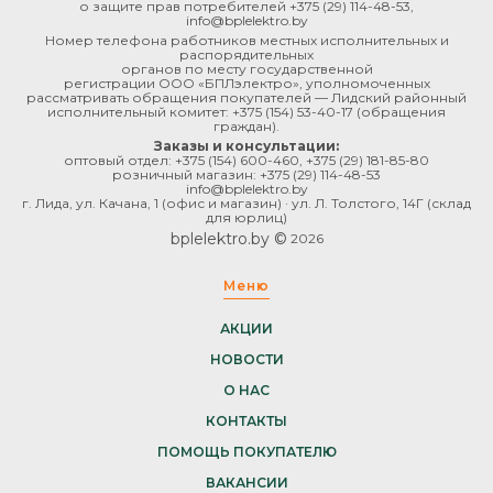
о защите прав потребителей
+375 (29) 114-48-53
,
info@bplelektro.by
Номер телефона работников местных исполнительных и
распорядительных
органов по месту государственной
регистрации ООО «БПЛэлектро», уполномоченных
рассматривать обращения покупателей — Лидский районный
исполнительный комитет:
+375 (154) 53-40-17
(обращения
граждан).
Заказы и консультации:
оптовый отдел:
+375 (154) 600-460
,
+375 (29) 181-85-80
розничный магазин:
+375 (29) 114-48-53
info@bplelektro.by
г. Лида, ул. Качана, 1 (офис и магазин) · ул. Л. Толстого, 14Г (склад
для юрлиц)
bplelektro.by ©
2026
Меню
АКЦИИ
НОВОСТИ
О НАС
КОНТАКТЫ
ПОМОЩЬ ПОКУПАТЕЛЮ
ВАКАНСИИ