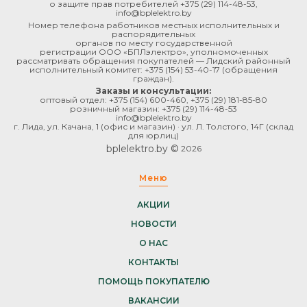
о защите прав потребителей
+375 (29) 114-48-53
,
info@bplelektro.by
Номер телефона работников местных исполнительных и
распорядительных
органов по месту государственной
регистрации ООО «БПЛэлектро», уполномоченных
рассматривать обращения покупателей — Лидский районный
исполнительный комитет:
+375 (154) 53-40-17
(обращения
граждан).
Заказы и консультации:
оптовый отдел:
+375 (154) 600-460
,
+375 (29) 181-85-80
розничный магазин:
+375 (29) 114-48-53
info@bplelektro.by
г. Лида, ул. Качана, 1 (офис и магазин) · ул. Л. Толстого, 14Г (склад
для юрлиц)
bplelektro.by ©
2026
Меню
АКЦИИ
НОВОСТИ
О НАС
КОНТАКТЫ
ПОМОЩЬ ПОКУПАТЕЛЮ
ВАКАНСИИ