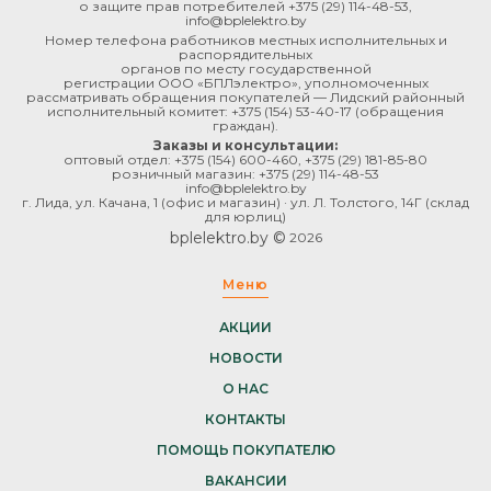
о защите прав потребителей
+375 (29) 114-48-53
,
info@bplelektro.by
Номер телефона работников местных исполнительных и
распорядительных
органов по месту государственной
регистрации ООО «БПЛэлектро», уполномоченных
рассматривать обращения покупателей — Лидский районный
исполнительный комитет:
+375 (154) 53-40-17
(обращения
граждан).
Заказы и консультации:
оптовый отдел:
+375 (154) 600-460
,
+375 (29) 181-85-80
розничный магазин:
+375 (29) 114-48-53
info@bplelektro.by
г. Лида, ул. Качана, 1 (офис и магазин) · ул. Л. Толстого, 14Г (склад
для юрлиц)
bplelektro.by ©
2026
Меню
АКЦИИ
НОВОСТИ
О НАС
КОНТАКТЫ
ПОМОЩЬ ПОКУПАТЕЛЮ
ВАКАНСИИ