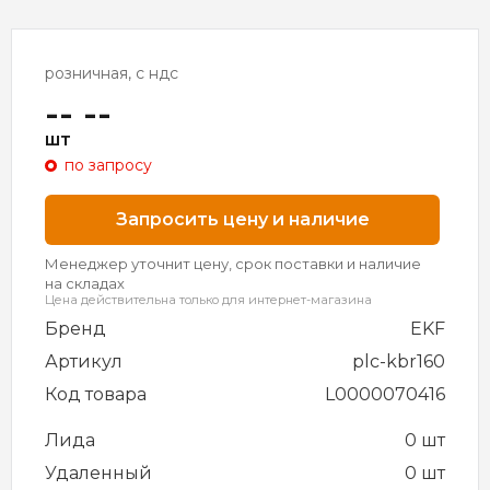
розничная, с ндс
-- --
шт
по запросу
Запросить цену и наличие
Менеджер уточнит цену, срок поставки и наличие
на складах
Цена действительна только для интернет-магазина
Бренд
EKF
Артикул
plc-kbr160
Код товара
L0000070416
Лида
0 шт
Удаленный
0 шт