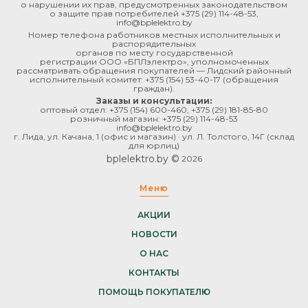
о нарушении их прав, предусмотренных законодательством
о защите прав потребителей
+375 (29) 114-48-53
,
info@bplelektro.by
Номер телефона работников местных исполнительных и
распорядительных
органов по месту государственной
регистрации ООО «БПЛэлектро», уполномоченных
рассматривать обращения покупателей — Лидский районный
исполнительный комитет:
+375 (154) 53-40-17
(обращения
граждан).
Заказы и консультации:
оптовый отдел:
+375 (154) 600-460
,
+375 (29) 181-85-80
розничный магазин:
+375 (29) 114-48-53
info@bplelektro.by
г. Лида, ул. Качана, 1 (офис и магазин) · ул. Л. Толстого, 14Г (склад
для юрлиц)
bplelektro.by ©
2026
Меню
АКЦИИ
НОВОСТИ
О НАС
КОНТАКТЫ
ПОМОЩЬ ПОКУПАТЕЛЮ