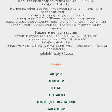
о защите прав потребителей
+375 (29) 114-48-53
,
info@bplelektro.by
Номер телефона работников местных исполнительных и
распорядительных
органов по месту государственной
регистрации ООО «БПЛэлектро», уполномоченных
рассматривать обращения покупателей — Лидский районный
исполнительный комитет:
+375 (154) 53-40-17
(обращения
граждан).
Заказы и консультации:
оптовый отдел:
+375 (154) 600-460
,
+375 (29) 181-85-80
розничный магазин:
+375 (29) 114-48-53
info@bplelektro.by
г. Лида, ул. Качана, 1 (офис и магазин) · ул. Л. Толстого, 14Г (склад
для юрлиц)
bplelektro.by ©
2026
Меню
АКЦИИ
НОВОСТИ
О НАС
КОНТАКТЫ
ПОМОЩЬ ПОКУПАТЕЛЮ
ВАКАНСИИ