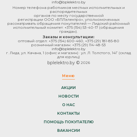
info@bplelektro.by
Номер телефона работников местных исполнительных и
распорядительных
органов по месту государственной
регистрации ООО «БПЛэлектро», уполномоченных
рассматривать обращения покупателей — Лидский районный
исполнительный комитет:
+375 (154) 53-40-17
(обращения
граждан).
Заказы и консультации:
оптовый отдел:
+375 (154) 600-460
,
+375 (29) 181-85-80
розничный магазин:
+375 (29) 114-48-53
info@bplelektro.by
г. Лида, ул. Качана, 1 (офис и магазин) · ул. Л. Толстого, 14Г (склад
для юрлиц)
bplelektro.by ©
2026
Меню
АКЦИИ
НОВОСТИ
О НАС
КОНТАКТЫ
ПОМОЩЬ ПОКУПАТЕЛЮ
ВАКАНСИИ