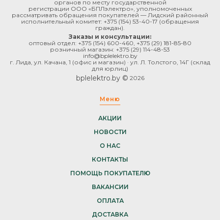
органов по месту государственной
регистрации ООО «БПЛэлектро», уполномоченных
рассматривать обращения покупателей — Лидский районный
исполнительный комитет:
+375 (154) 53-40-17
(обращения
граждан).
Заказы и консультации:
оптовый отдел:
+375 (154) 600-460
,
+375 (29) 181-85-80
розничный магазин:
+375 (29) 114-48-53
info@bplelektro.by
г. Лида, ул. Качана, 1 (офис и магазин) · ул. Л. Толстого, 14Г (склад
для юрлиц)
bplelektro.by ©
2026
Меню
АКЦИИ
НОВОСТИ
О НАС
КОНТАКТЫ
ПОМОЩЬ ПОКУПАТЕЛЮ
ВАКАНСИИ
ОПЛАТА
ДОСТАВКА