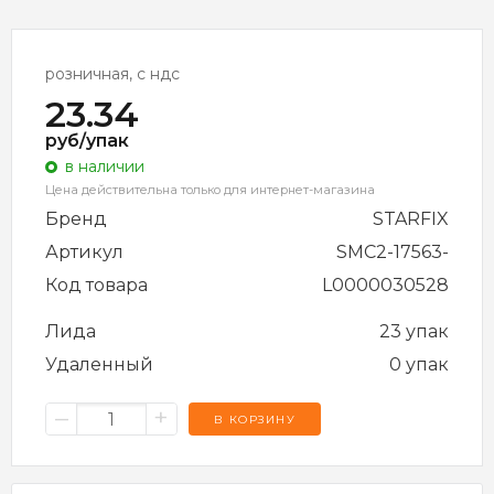
розничная, с ндс
23.34
руб/упак
в наличии
Цена действительна только для интернет-магазина
Бренд
STARFIX
Артикул
SMC2-17563-
Код товара
L0000030528
Лида
23 упак
Удаленный
0 упак
–
+
В КОРЗИНУ