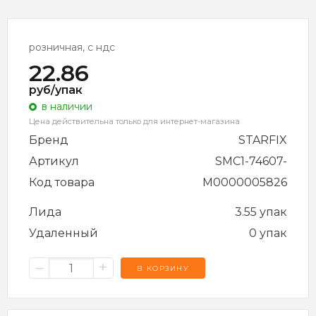
розничная, с ндс
22.86
руб/упак
в наличии
Цена действительна только для интернет-магазина
Бренд
STARFIX
Артикул
SMC1-74607-
Код товара
M0000005826
Лида
3.55 упак
Удаленный
0 упак
–
+
В КОРЗИНУ