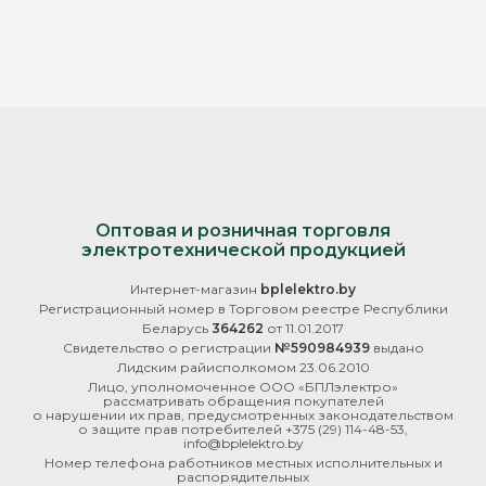
Оптовая и розничная торговля
электротехнической продукцией
Интернет-магазин
bplelektro.by
Регистрационный номер в Торговом реестре Республики
Беларусь
364262
от 11.01.2017
Свидетельство о регистрации
№590984939
выдано
Лидским райисполкомом 23.06.2010
Лицо, уполномоченное ООО «БПЛэлектро»
рассматривать обращения покупателей
о нарушении их прав, предусмотренных законодательством
о защите прав потребителей
+375 (29) 114-48-53
,
info@bplelektro.by
Номер телефона работников местных исполнительных и
распорядительных