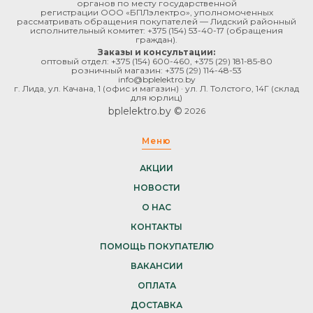
органов по месту государственной
регистрации ООО «БПЛэлектро», уполномоченных
рассматривать обращения покупателей — Лидский районный
исполнительный комитет:
+375 (154) 53-40-17
(обращения
граждан).
Заказы и консультации:
оптовый отдел:
+375 (154) 600-460
,
+375 (29) 181-85-80
розничный магазин:
+375 (29) 114-48-53
info@bplelektro.by
г. Лида, ул. Качана, 1 (офис и магазин) · ул. Л. Толстого, 14Г (склад
для юрлиц)
bplelektro.by ©
2026
Меню
АКЦИИ
НОВОСТИ
О НАС
КОНТАКТЫ
ПОМОЩЬ ПОКУПАТЕЛЮ
ВАКАНСИИ
ОПЛАТА
ДОСТАВКА