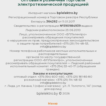
Оптовая и розничная торговля
электротехнической продукцией
Интернет-магазин
bplelektro.by
Регистрационный номер в Торговом реестре Республики
Беларусь
364262
от 11.01.2017
Свидетельство о регистрации
№590984939
выдано
Лидским райисполкомом 23.06.2010
Лицо, уполномоченное ООО «БПЛэлектро»
рассматривать обращения покупателей
о нарушении их прав, предусмотренных законодательством
о защите прав потребителей
+375 (29) 114-48-53
,
info@bplelektro.by
Номер телефона работников местных исполнительных и
распорядительных
органов по месту государственной
регистрации ООО «БПЛэлектро», уполномоченных
рассматривать обращения покупателей — Лидский районный
исполнительный комитет:
+375 (154) 53-40-17
(обращения
граждан).
Заказы и консультации:
оптовый отдел:
+375 (154) 600-460
,
+375 (29) 181-85-80
розничный магазин:
+375 (29) 114-48-53
info@bplelektro.by
г. Лида, ул. Качана, 1 (офис и магазин) · ул. Л. Толстого, 14Г (склад
для юрлиц)
bplelektro.by ©
2026
Меню