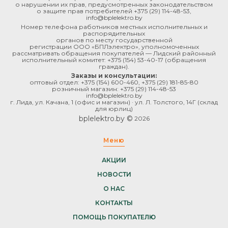
о нарушении их прав, предусмотренных законодательством
о защите прав потребителей
+375 (29) 114-48-53
,
info@bplelektro.by
Номер телефона работников местных исполнительных и
распорядительных
органов по месту государственной
регистрации ООО «БПЛэлектро», уполномоченных
рассматривать обращения покупателей — Лидский районный
исполнительный комитет:
+375 (154) 53-40-17
(обращения
граждан).
Заказы и консультации:
оптовый отдел:
+375 (154) 600-460
,
+375 (29) 181-85-80
розничный магазин:
+375 (29) 114-48-53
info@bplelektro.by
г. Лида, ул. Качана, 1 (офис и магазин) · ул. Л. Толстого, 14Г (склад
для юрлиц)
bplelektro.by ©
2026
Меню
АКЦИИ
НОВОСТИ
О НАС
КОНТАКТЫ
ПОМОЩЬ ПОКУПАТЕЛЮ