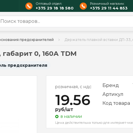
Оптовый отдел:
Розничный магазин:
+375 29 18 18 580
+375 29 11 44 853
основания предохранителей
Держатель плавкой вставки ДП-33, 
 габарит 0, 160А TDM
ль предохранителя
Бренд
розничная, с ндс
19.56
Артикул
Код товара
руб/шт
в наличии
Цена действительна только для интернет-ма