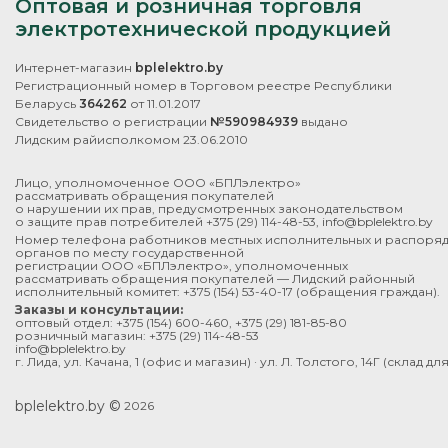
Оптовая и розничная торговля
электротехнической продукцией
Интернет-магазин
bplelektro.by
Регистрационный номер в Торговом реестре Республики
Беларусь
364262
от 11.01.2017
Свидетельство о регистрации
№590984939
выдано
Лидским райисполкомом 23.06.2010
Лицо, уполномоченное ООО «БПЛэлектро»
рассматривать обращения покупателей
о нарушении их прав, предусмотренных законодательством
о защите прав потребителей
+375 (29) 114-48-53
,
info@bplelektro.by
Номер телефона работников местных исполнительных и распоря
органов по месту государственной
регистрации ООО «БПЛэлектро», уполномоченных
рассматривать обращения покупателей — Лидский районный
исполнительный комитет:
+375 (154) 53-40-17
(обращения граждан).
Заказы и консультации:
оптовый отдел:
+375 (154) 600-460
,
+375 (29) 181-85-80
розничный магазин:
+375 (29) 114-48-53
info@bplelektro.by
г. Лида, ул. Качана, 1 (офис и магазин) · ул. Л. Толстого, 14Г (склад д
bplelektro.by ©
2026