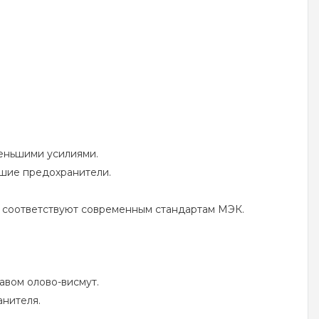
меньшими усилиями.
вшие предохранители.
Н соответствуют современным стандартам МЭК.
авом олово-висмут.
нителя.