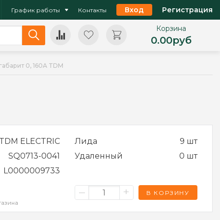
Вход
Регистрация
График работы
Контакты
Корзина
0.00
руб
габарит 0, 160А TDM
TDM ELECTRIC
Лида
9 шт
SQ0713-0041
Удаленный
0 шт
L0000009733
–
+
В КОРЗИНУ
газина