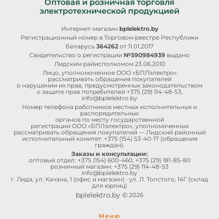
Оптовая и розничная торговля
электротехнической продукцией
Интернет-магазин
bplelektro.by
Регистрационный номер в Торговом реестре Республики
Беларусь
364262
от 11.01.2017
Свидетельство о регистрации
№590984939
выдано
Лидским райисполкомом 23.06.2010
Лицо, уполномоченное ООО «БПЛэлектро»
рассматривать обращения покупателей
о нарушении их прав, предусмотренных законодательством
о защите прав потребителей
+375 (29) 114-48-53
,
info@bplelektro.by
Номер телефона работников местных исполнительных и
распорядительных
органов по месту государственной
регистрации ООО «БПЛэлектро», уполномоченных
рассматривать обращения покупателей — Лидский районный
исполнительный комитет:
+375 (154) 53-40-17
(обращения
граждан).
Заказы и консультации:
оптовый отдел:
+375 (154) 600-460
,
+375 (29) 181-85-80
розничный магазин:
+375 (29) 114-48-53
info@bplelektro.by
г. Лида, ул. Качана, 1 (офис и магазин) · ул. Л. Толстого, 14Г (склад
для юрлиц)
bplelektro.by ©
2026
Меню