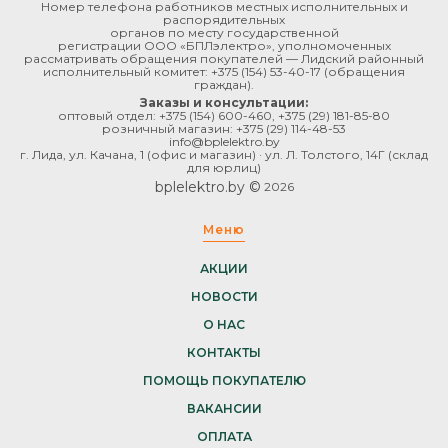
Номер телефона работников местных исполнительных и
распорядительных
органов по месту государственной
регистрации ООО «БПЛэлектро», уполномоченных
рассматривать обращения покупателей — Лидский районный
исполнительный комитет:
+375 (154) 53-40-17
(обращения
граждан).
Заказы и консультации:
оптовый отдел:
+375 (154) 600-460
,
+375 (29) 181-85-80
розничный магазин:
+375 (29) 114-48-53
info@bplelektro.by
г. Лида, ул. Качана, 1 (офис и магазин) · ул. Л. Толстого, 14Г (склад
для юрлиц)
bplelektro.by ©
2026
Меню
АКЦИИ
НОВОСТИ
О НАС
КОНТАКТЫ
ПОМОЩЬ ПОКУПАТЕЛЮ
ВАКАНСИИ
ОПЛАТА