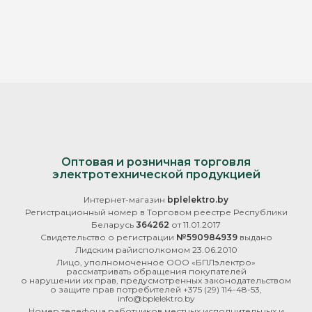
Оптовая и розничная торговля
электротехнической продукцией
Интернет-магазин
bplelektro.by
Регистрационный номер в Торговом реестре Республики
Беларусь
364262
от 11.01.2017
Свидетельство о регистрации
№590984939
выдано
Лидским райисполкомом 23.06.2010
Лицо, уполномоченное ООО «БПЛэлектро»
рассматривать обращения покупателей
о нарушении их прав, предусмотренных законодательством
о защите прав потребителей
+375 (29) 114-48-53
,
info@bplelektro.by
Номер телефона работников местных исполнительных и