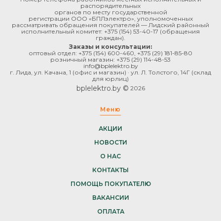
распорядительных
органов по месту государственной
регистрации ООО «БПЛэлектро», уполномоченных
рассматривать обращения покупателей — Лидский районный
исполнительный комитет:
+375 (154) 53-40-17
(обращения
граждан).
Заказы и консультации:
оптовый отдел:
+375 (154) 600-460
,
+375 (29) 181-85-80
розничный магазин:
+375 (29) 114-48-53
info@bplelektro.by
г. Лида, ул. Качана, 1 (офис и магазин) · ул. Л. Толстого, 14Г (склад
для юрлиц)
bplelektro.by ©
2026
Меню
АКЦИИ
НОВОСТИ
О НАС
КОНТАКТЫ
ПОМОЩЬ ПОКУПАТЕЛЮ
ВАКАНСИИ
ОПЛАТА