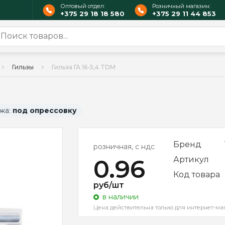
Оптовый отдел:
Розничный магазин:
+375 29 18 18 580
+375 29 11 44 853
Гильзы
Гильза ГА 16-5,4 TDM
жа:
под опрессовку
Бренд
розничная, с ндс
0.96
Артикул
Код товара
руб/шт
в наличии
Цена действительна только для интернет-ма