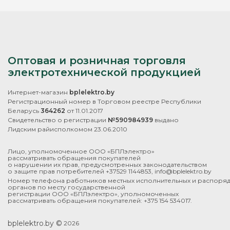
Оптовая и розничная торговля
электротехнической продукцией
Интернет-магазин
bplelektro.by
Регистрационный номер в Торговом реестре Республики
Беларусь
364262
от 11.01.2017
Свидетельство о регистрации
№590984939
выдано
Лидским райисполкомом 23.06.2010
Лицо, уполномоченное ООО «БПЛэлектро»
рассматривать обращения покупателей
о нарушении их прав, предусмотренных законодательством
о защите прав потребителей +37529 1144853, info@bplelektro.by
Номер телефона работников местных исполнительных и распоря
органов по месту государственной
регистрации ООО «БПЛэлектро», уполномоченных
рассматривать обращения покупателей: +375 154 534017.
bplelektro.by ©
2026