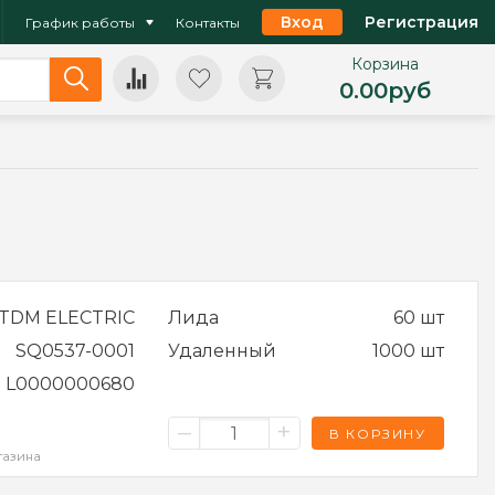
Вход
Регистрация
График работы
Контакты
Корзина
0.00
руб
TDM ELECTRIC
Лида
60 шт
SQ0537-0001
Удаленный
1000 шт
L0000000680
–
+
В КОРЗИНУ
газина