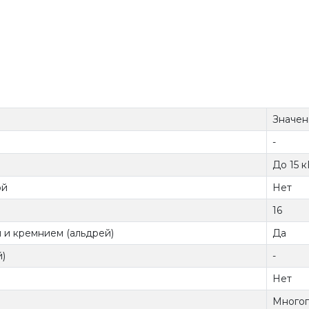
Значен
-
До 15 
ой
Нет
16
 и кремнием (альдрей)
Да
)
-
Нет
Многоп