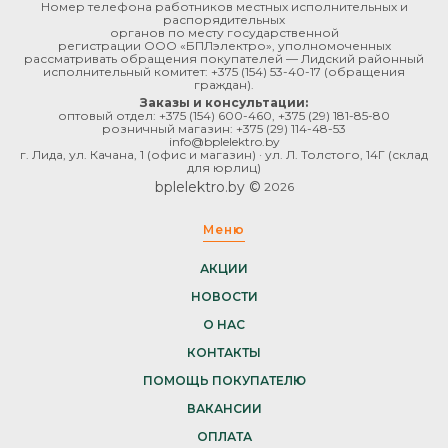
Номер телефона работников местных исполнительных и
распорядительных
органов по месту государственной
регистрации ООО «БПЛэлектро», уполномоченных
рассматривать обращения покупателей — Лидский районный
исполнительный комитет:
+375 (154) 53-40-17
(обращения
граждан).
Заказы и консультации:
оптовый отдел:
+375 (154) 600-460
,
+375 (29) 181-85-80
розничный магазин:
+375 (29) 114-48-53
info@bplelektro.by
г. Лида, ул. Качана, 1 (офис и магазин) · ул. Л. Толстого, 14Г (склад
для юрлиц)
bplelektro.by ©
2026
Меню
АКЦИИ
НОВОСТИ
О НАС
КОНТАКТЫ
ПОМОЩЬ ПОКУПАТЕЛЮ
ВАКАНСИИ
ОПЛАТА