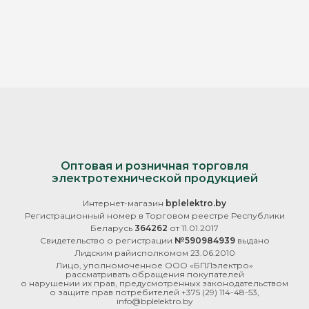
Оптовая и розничная торговля
электротехнической продукцией
Интернет-магазин
bplelektro.by
Регистрационный номер в Торговом реестре Республики
Беларусь
364262
от 11.01.2017
Свидетельство о регистрации
№590984939
выдано
Лидским райисполкомом 23.06.2010
Лицо, уполномоченное ООО «БПЛэлектро»
рассматривать обращения покупателей
о нарушении их прав, предусмотренных законодательством
о защите прав потребителей
+375 (29) 114-48-53
,
info@bplelektro.by