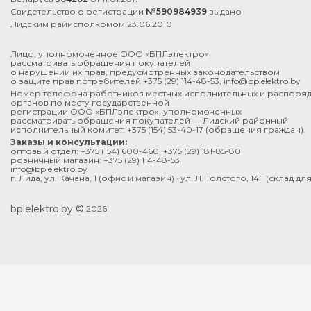
Свидетельство о регистрации
№590984939
выдано
Лидским райисполкомом 23.06.2010
Лицо, уполномоченное ООО «БПЛэлектро»
рассматривать обращения покупателей
о нарушении их прав, предусмотренных законодательством
о защите прав потребителей
+375 (29) 114-48-53
,
info@bplelektro.by
Номер телефона работников местных исполнительных и распоря
органов по месту государственной
регистрации ООО «БПЛэлектро», уполномоченных
рассматривать обращения покупателей — Лидский районный
исполнительный комитет:
+375 (154) 53-40-17
(обращения граждан).
Заказы и консультации:
оптовый отдел:
+375 (154) 600-460
,
+375 (29) 181-85-80
розничный магазин:
+375 (29) 114-48-53
info@bplelektro.by
г. Лида, ул. Качана, 1 (офис и магазин) · ул. Л. Толстого, 14Г (склад д
bplelektro.by ©
2026