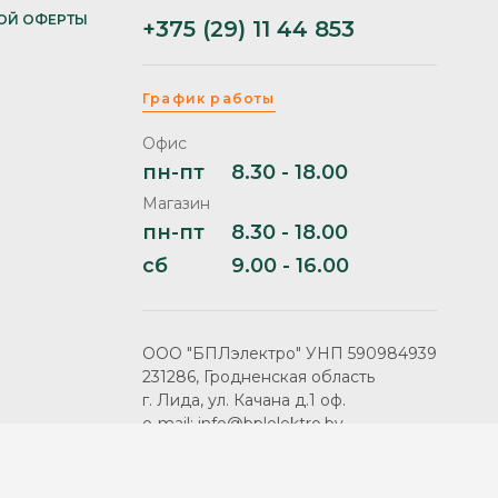
ОЙ ОФЕРТЫ
+375 (29) 11 44 853
График работы
Офис
пн-пт
8.30 - 18.00
Магазин
пн-пт
8.30 - 18.00
сб
9.00 - 16.00
ООО "БПЛэлектро" УНП 590984939
231286, Гродненская область
г. Лида, ул. Качана д.1 оф.
e-mail: info@bplelektro.by
Продвижение сайта