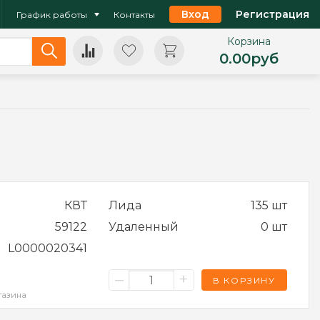
Вход
Регистрация
График работы
Контакты
Корзина
0.00
руб
КВТ
Лида
135 шт
59122
Удаленный
0 шт
L0000020341
–
+
В КОРЗИНУ
газина