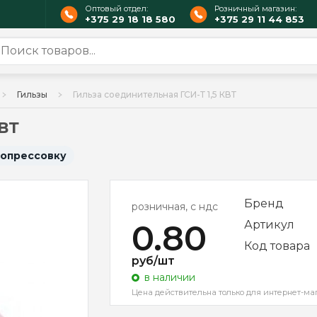
Оптовый отдел:
Розничный магазин:
+375 29 18 18 580
+375 29 11 44 853
Гильзы
Гильза соединительная ГСИ-Т 1,5 КВТ
КВТ
 опрессовку
Бренд
розничная, с ндс
0.80
Артикул
Код товара
руб/шт
в наличии
Цена действительна только для интернет-ма