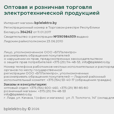
Оптовая и розничная торговля
электротехнической продукцией
Интернет-магазин
bplelektro.by
Регистрационный номер в Торговом реестре Республики
Беларусь
364262
от 11.01.2017
Свидетельство о регистрации
№590984939
выдано
Лидским райисполкомом 23.06.2010
Лицо, уполномоченное ООО «БПЛэлектро»
рассматривать обращения покупателей
о нарушении их прав, предусмотренных законодательством
о защите прав потребителей
+375 (29) 114-48-53
,
info@bplelektro.by
Номер телефона работников местных исполнительных и распоря
органов по месту государственной
регистрации ООО «БПЛэлектро», уполномоченных
рассматривать обращения покупателей — Лидский районный
исполнительный комитет:
+375 (154) 53-40-17
(обращения граждан).
Заказы и консультации:
оптовый отдел:
+375 (154) 600-460
,
+375 (29) 181-85-80
розничный магазин:
+375 (29) 114-48-53
info@bplelektro.by
г. Лида, ул. Качана, 1 (офис и магазин) · ул. Л. Толстого, 14Г (склад д
bplelektro.by ©
2026