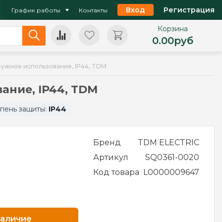
Вход
Регистрация
График работы
Контакты
Корзина
0.00
руб
наружное использование, IP44, TDM
вание, IP44, TDM
пень защиты:
IP44
Бренд
TDM ELECTRIC
Артикул
SQ0361-0020
Код товара
L0000009647
наличие