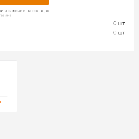
и и наличие на складах
газина
0 шт
0 шт
ы