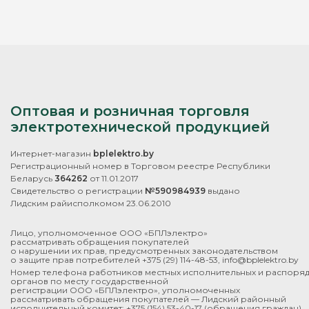
Оптовая и розничная торговля
электротехнической продукцией
Интернет-магазин
bplelektro.by
Регистрационный номер в Торговом реестре Республики
Беларусь
364262
от 11.01.2017
Свидетельство о регистрации
№590984939
выдано
Лидским райисполкомом 23.06.2010
Лицо, уполномоченное ООО «БПЛэлектро»
рассматривать обращения покупателей
о нарушении их прав, предусмотренных законодательством
о защите прав потребителей
+375 (29) 114-48-53
,
info@bplelektro.by
Номер телефона работников местных исполнительных и распоря
органов по месту государственной
регистрации ООО «БПЛэлектро», уполномоченных
рассматривать обращения покупателей — Лидский районный
исполнительный комитет:
+375 (154) 53-40-17
(обращения граждан).