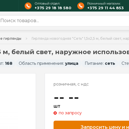
Оптовый отдел:
Розничный магазин:
+375 29 18 18 580
+375 29 11 44 853
е гирлянды
Гирлянда новогодняя "Сеть" 1,5х2,5 м, белый свет, 
5 м, белый свет, наружное использо
шт:
168
Область применения:
улица
Питание:
сеть
Сте
розничная, с ндс
-- --
шт
по запросу
Запросить цену и 