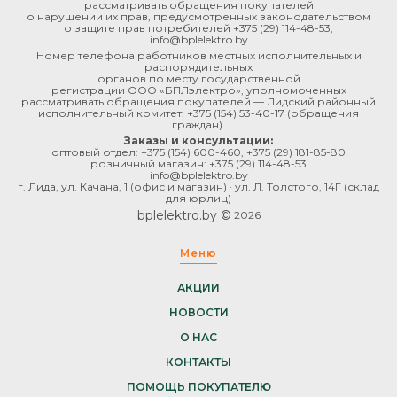
рассматривать обращения покупателей
о нарушении их прав, предусмотренных законодательством
о защите прав потребителей
+375 (29) 114-48-53
,
info@bplelektro.by
Номер телефона работников местных исполнительных и
распорядительных
органов по месту государственной
регистрации ООО «БПЛэлектро», уполномоченных
рассматривать обращения покупателей — Лидский районный
исполнительный комитет:
+375 (154) 53-40-17
(обращения
граждан).
Заказы и консультации:
оптовый отдел:
+375 (154) 600-460
,
+375 (29) 181-85-80
розничный магазин:
+375 (29) 114-48-53
info@bplelektro.by
г. Лида, ул. Качана, 1 (офис и магазин) · ул. Л. Толстого, 14Г (склад
для юрлиц)
bplelektro.by ©
2026
Меню
АКЦИИ
НОВОСТИ
О НАС
КОНТАКТЫ
ПОМОЩЬ ПОКУПАТЕЛЮ