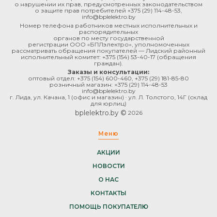
о нарушении их прав, предусмотренных законодательством
о защите прав потребителей
+375 (29) 114-48-53
,
info@bplelektro.by
Номер телефона работников местных исполнительных и
распорядительных
органов по месту государственной
регистрации ООО «БПЛэлектро», уполномоченных
рассматривать обращения покупателей — Лидский районный
исполнительный комитет:
+375 (154) 53-40-17
(обращения
граждан).
Заказы и консультации:
оптовый отдел:
+375 (154) 600-460
,
+375 (29) 181-85-80
розничный магазин:
+375 (29) 114-48-53
info@bplelektro.by
г. Лида, ул. Качана, 1 (офис и магазин) · ул. Л. Толстого, 14Г (склад
для юрлиц)
bplelektro.by ©
2026
Меню
АКЦИИ
НОВОСТИ
О НАС
КОНТАКТЫ
ПОМОЩЬ ПОКУПАТЕЛЮ