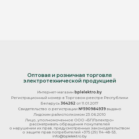
Оптовая и розничная торговля
электротехнической продукцией
Интернет-магазин
bplelektro.by
Регистрационный номер в Торговом реестре Республики
Беларусь
364262
от 11.01.2017
Свидетельство о регистрации
№590984939
выдано
Лидским райисполкомом 23.06.2010
Лицо, уполномоченное ООО «БПЛэлектро»
рассматривать обращения покупателей
о нарушении их прав, предусмотренных законодательством
о защите прав потребителей
+375 (29) 114-48-53
,
info@bplelektro.by