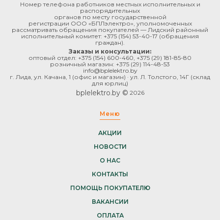
Номер телефона работников местных исполнительных и
распорядительных
органов по месту государственной
регистрации ООО «БПЛэлектро», уполномоченных
рассматривать обращения покупателей — Лидский районный
исполнительный комитет:
+375 (154) 53-40-17
(обращения
граждан).
Заказы и консультации:
оптовый отдел:
+375 (154) 600-460
,
+375 (29) 181-85-80
розничный магазин:
+375 (29) 114-48-53
info@bplelektro.by
г. Лида, ул. Качана, 1 (офис и магазин) · ул. Л. Толстого, 14Г (склад
для юрлиц)
bplelektro.by ©
2026
Меню
АКЦИИ
НОВОСТИ
О НАС
КОНТАКТЫ
ПОМОЩЬ ПОКУПАТЕЛЮ
ВАКАНСИИ
ОПЛАТА