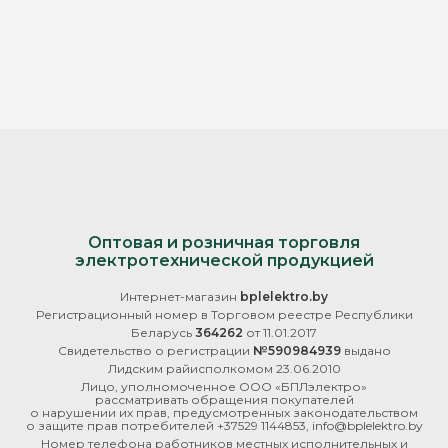
Оптовая и розничная торговля
электротехнической продукцией
Интернет-магазин
bplelektro.by
Регистрационный номер в Торговом реестре Республики
Беларусь
364262
от 11.01.2017
Свидетельство о регистрации
№590984939
выдано
Лидским райисполкомом 23.06.2010
Лицо, уполномоченное ООО «БПЛэлектро»
рассматривать обращения покупателей
о нарушении их прав, предусмотренных законодательством
о защите прав потребителей +37529 1144853, info@bplelektro.by
Номер телефона работников местных исполнительных и