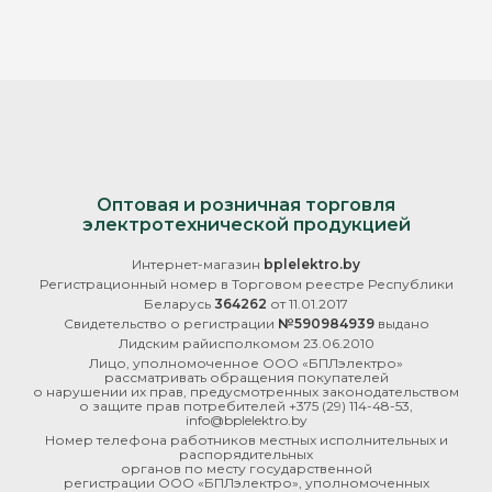
Оптовая и розничная торговля
электротехнической продукцией
Интернет-магазин
bplelektro.by
Регистрационный номер в Торговом реестре Республики
Беларусь
364262
от 11.01.2017
Свидетельство о регистрации
№590984939
выдано
Лидским райисполкомом 23.06.2010
Лицо, уполномоченное ООО «БПЛэлектро»
рассматривать обращения покупателей
о нарушении их прав, предусмотренных законодательством
о защите прав потребителей
+375 (29) 114-48-53
,
info@bplelektro.by
Номер телефона работников местных исполнительных и
распорядительных
органов по месту государственной
регистрации ООО «БПЛэлектро», уполномоченных