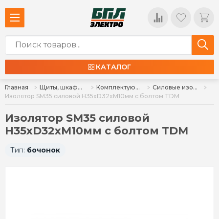
КАТАЛОГ
Главная
Щиты, шкафы, корпуса и изделия к ним
Комплектующие для щитов
Силовые изоляторы
Изолятор SM35 силовой H35xD32xM10мм с болтом TDM
Изолятор SM35 силовой
H35xD32xM10мм с болтом TDM
Тип:
бочонок