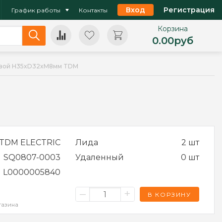
Вход
Регистрация
График работы
Контакты
Корзина
0.00
руб
овой H35xD32xM8мм TDM
TDM ELECTRIC
Лида
2 шт
SQ0807-0003
Удаленный
0 шт
L0000005840
–
+
В КОРЗИНУ
газина