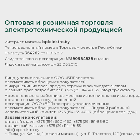
Оптовая и розничная торговля
электротехнической продукцией
Интернет-магазин
bplelektro.by
Регистрационный номер в Торговом реестре Республики
Беларусь
364262
от 11.01.2017
Свидетельство о регистрации
№590984939
выдано
Лидским райисполкомом 23.06.2010
Лицо, уполномоченное ООО «БПЛэлектро»
рассматривать обращения покупателей
о нарушении их прав, предусмотренных законодательством
о защите прав потребителей
+375 (29) 114-48-53
,
info@bplelektro.by
Номер телефона работников местных исполнительных и распоря
органов по месту государственной
регистрации ООО «БПЛэлектро», уполномоченных
рассматривать обращения покупателей — Лидский районный
исполнительный комитет:
+375 (154) 53-40-17
(обращения граждан).
Заказы и консультации:
оптовый отдел:
+375 (154) 600-460
,
+375 (29) 181-85-80
розничный магазин:
+375 (29) 114-48-53
info@bplelektro.by
г. Лида, ул. Качана, 1 (офис и магазин) · ул. Л. Толстого, 14Г (склад д