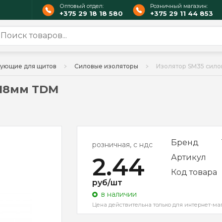
Оптовый отдел:
Розничный магазин:
+375 29 18 18 580
+375 29 11 44 853
ующие для щитов
Силовые изоляторы
Изолятор SM35 сил
xM8мм TDM
Бренд
розничная, с ндс
2.44
Артикул
Код товара
руб/шт
в наличии
Цена действительна только для интернет-ма