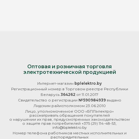
Оптовая и розничная торговля
электротехнической продукцией
Интернет-магазин
bplelektro.by
Регистрационный номер в Торговом реестре Республики
Беларусь
364262
от 11.01.2017
Свидетельство о регистрации
№590984939
выдано
Лидским райисполкомом 23.06.2010
Лицо, уполномоченное ООО «БПЛэлектро»
рассматривать обращения покупателей
о нарушении их прав, предусмотренных законодательством
о защите прав потребителей
+375 (29) 114-48-53
,
info@bplelektro.by
Номер телефона работников местных исполнительных и
распорядительных