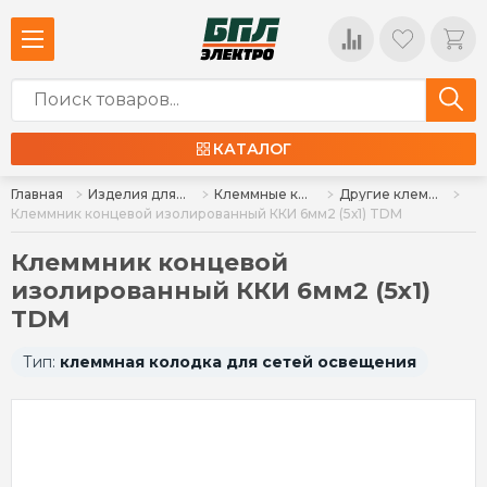
КАТАЛОГ
Главная
Изделия для монтажа
Клеммные колодки, клеммы, сжимы ответвительные (орехи)
Другие клеммные колодки, зажимы, блоки зажимов, ответвители
Клеммник концевой изолированный ККИ 6мм2 (5х1) TDM
Клеммник концевой
изолированный ККИ 6мм2 (5х1)
TDM
Тип:
клеммная колодка для сетей освещения