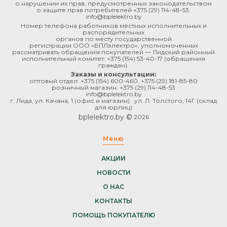
о нарушении их прав, предусмотренных законодательством
о защите прав потребителей
+375 (29) 114-48-53
,
info@bplelektro.by
Номер телефона работников местных исполнительных и
распорядительных
органов по месту государственной
регистрации ООО «БПЛэлектро», уполномоченных
рассматривать обращения покупателей — Лидский районный
исполнительный комитет:
+375 (154) 53-40-17
(обращения
граждан).
Заказы и консультации:
оптовый отдел:
+375 (154) 600-460
,
+375 (29) 181-85-80
розничный магазин:
+375 (29) 114-48-53
info@bplelektro.by
г. Лида, ул. Качана, 1 (офис и магазин) · ул. Л. Толстого, 14Г (склад
для юрлиц)
bplelektro.by ©
2026
Меню
АКЦИИ
НОВОСТИ
О НАС
КОНТАКТЫ
ПОМОЩЬ ПОКУПАТЕЛЮ