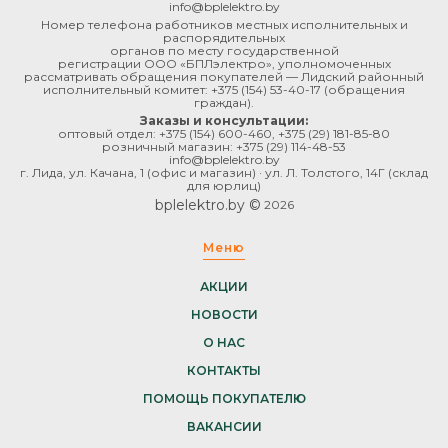
info@bplelektro.by
Номер телефона работников местных исполнительных и
распорядительных
органов по месту государственной
регистрации ООО «БПЛэлектро», уполномоченных
рассматривать обращения покупателей — Лидский районный
исполнительный комитет:
+375 (154) 53-40-17
(обращения
граждан).
Заказы и консультации:
оптовый отдел:
+375 (154) 600-460
,
+375 (29) 181-85-80
розничный магазин:
+375 (29) 114-48-53
info@bplelektro.by
г. Лида, ул. Качана, 1 (офис и магазин) · ул. Л. Толстого, 14Г (склад
для юрлиц)
bplelektro.by ©
2026
Меню
АКЦИИ
НОВОСТИ
О НАС
КОНТАКТЫ
ПОМОЩЬ ПОКУПАТЕЛЮ
ВАКАНСИИ