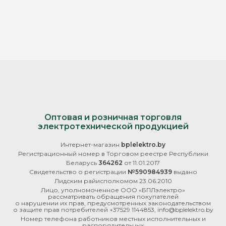
Оптовая и розничная торговля
электротехнической продукцией
Интернет-магазин
bplelektro.by
Регистрационный номер в Торговом реестре Республики
Беларусь
364262
от 11.01.2017
Свидетельство о регистрации
№590984939
выдано
Лидским райисполкомом 23.06.2010
Лицо, уполномоченное ООО «БПЛэлектро»
рассматривать обращения покупателей
о нарушении их прав, предусмотренных законодательством
о защите прав потребителей +37529 1144853, info@bplelektro.by
Номер телефона работников местных исполнительных и
распорядительных