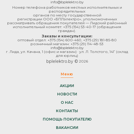
info@bplelektro.by
Номер телефона работников местных исполнительных и
распорядительных
органов по месту государственной
регистрации ООО «БПЛэлектро», уполномоченных
рассматривать обращения покупателей — Лидский районный
исполнительный комитет:
+375 (154) 53-40-17
(обращения
граждан).
Заказы и консультации:
оптовый отдел:
+375 (154) 600-460
,
+375 (29) 181-85-80
розничный магазин:
+375 (29) 114-48-53
info@bplelektro.by
г. Лида, ул. Качана, 1 (офис и магазин) · ул. Л. Толстого, 14Г (склад
для юрлиц)
bplelektro.by ©
2026
Меню
АКЦИИ
НОВОСТИ
О НАС
КОНТАКТЫ
ПОМОЩЬ ПОКУПАТЕЛЮ
ВАКАНСИИ