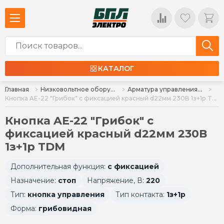
КАТАЛОГ
Главная
Низковольтное оборудование
Арматура управления, кнопки, индикация
Кнопка AE-22 "Грибок" с фиксацией красный d22мм 230В 1з+1р TDM
Кнопка AE-22 "Грибок" с
фиксацией красный d22мм 230В
1з+1р TDM
Дополнительная функция:
с фиксацией
Назначение:
стоп
Напряжение, В:
220
Тип:
кнопка управления
Тип контакта:
1з+1р
Форма:
грибовидная