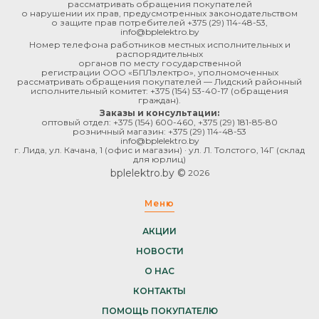
рассматривать обращения покупателей
о нарушении их прав, предусмотренных законодательством
о защите прав потребителей
+375 (29) 114-48-53
,
info@bplelektro.by
Номер телефона работников местных исполнительных и
распорядительных
органов по месту государственной
регистрации ООО «БПЛэлектро», уполномоченных
рассматривать обращения покупателей — Лидский районный
исполнительный комитет:
+375 (154) 53-40-17
(обращения
граждан).
Заказы и консультации:
оптовый отдел:
+375 (154) 600-460
,
+375 (29) 181-85-80
розничный магазин:
+375 (29) 114-48-53
info@bplelektro.by
г. Лида, ул. Качана, 1 (офис и магазин) · ул. Л. Толстого, 14Г (склад
для юрлиц)
bplelektro.by ©
2026
Меню
АКЦИИ
НОВОСТИ
О НАС
КОНТАКТЫ
ПОМОЩЬ ПОКУПАТЕЛЮ