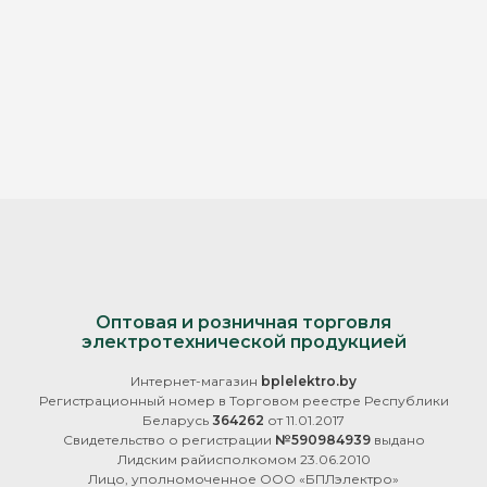
Оптовая и розничная торговля
электротехнической продукцией
Интернет-магазин
bplelektro.by
Регистрационный номер в Торговом реестре Республики
Беларусь
364262
от 11.01.2017
Свидетельство о регистрации
№590984939
выдано
Лидским райисполкомом 23.06.2010
Лицо, уполномоченное ООО «БПЛэлектро»