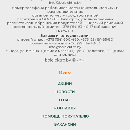
info@bplelektro.by
Номер телефона работников местных исполнительных и
распорядительных
органов по месту государственной
регистрации ООО «БПЛэлектро», уполномоченных
рассматривать обращения покупателей — Лидский районный
исполнительный комитет:
+375 (154) 53-40-17
(обращения
граждан).
Заказы и консультации:
оптовый отдел:
+375 (154) 600-460
,
+375 (29) 181-85-80
розничный магазин:
+375 (29) 114-48-53
info@bplelektro.by
г. Лида, ул. Качана, 1 (офис и магазин) · ул. Л. Толстого, 14Г (склад
для юрлиц)
bplelektro.by ©
2026
Меню
АКЦИИ
НОВОСТИ
О НАС
КОНТАКТЫ
ПОМОЩЬ ПОКУПАТЕЛЮ
ВАКАНСИИ