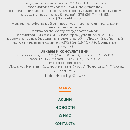
Лицо, уполномоченное ООО «БПЛэлектро»
рассматривать обращения покупателей
о нарушении их прав, предусмотренных законодательством
о защите прав потребителей
+375 (29) 114-48-53
,
info@bplelektro.by
Номер телефона работников местных исполнительных и
распорядительных
органов по месту государственной
регистрации ООО «БПЛэлектро», уполномоченных
рассматривать обращения покупателей — Лидский районный
исполнительный комитет:
+375 (154) 53-40-17
(обращения
граждан).
Заказы и консультации:
оптовый отдел:
+375 (154) 600-460
,
+375 (29) 181-85-80
розничный магазин:
+375 (29) 114-48-53
info@bplelektro.by
г. Лида, ул. Качана, 1 (офис и магазин) · ул. Л. Толстого, 14Г (склад
для юрлиц)
bplelektro.by ©
2026
Меню
АКЦИИ
НОВОСТИ
О НАС
КОНТАКТЫ