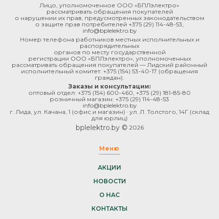
Лицо, уполномоченное ООО «БПЛэлектро»
рассматривать обращения покупателей
о нарушении их прав, предусмотренных законодательством
о защите прав потребителей
+375 (29) 114-48-53
,
info@bplelektro.by
Номер телефона работников местных исполнительных и
распорядительных
органов по месту государственной
регистрации ООО «БПЛэлектро», уполномоченных
рассматривать обращения покупателей — Лидский районный
исполнительный комитет:
+375 (154) 53-40-17
(обращения
граждан).
Заказы и консультации:
оптовый отдел:
+375 (154) 600-460
,
+375 (29) 181-85-80
розничный магазин:
+375 (29) 114-48-53
info@bplelektro.by
г. Лида, ул. Качана, 1 (офис и магазин) · ул. Л. Толстого, 14Г (склад
для юрлиц)
bplelektro.by ©
2026
Меню
АКЦИИ
НОВОСТИ
О НАС
КОНТАКТЫ