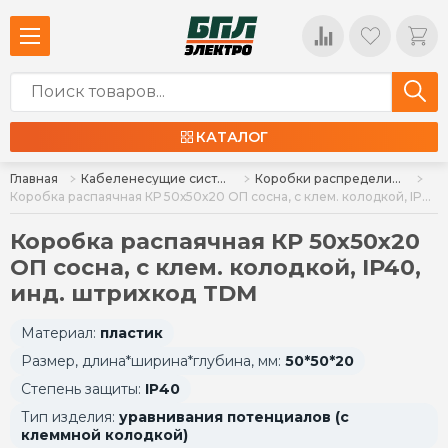
КАТАЛОГ
Главная
Кабеленесущие системы и аксессуары
Коробки распределительные
Коробка распаячная КР 50х50х20 ОП сосна, с клем. колодкой, IP40, инд. штрихкод TDM
Коробка распаячная КР 50х50х20
ОП сосна, с клем. колодкой, IP40,
инд. штрихкод TDM
Материал:
пластик
Размер, длина*ширина*глубина, мм:
50*50*20
Степень защиты:
IP40
Тип изделия:
уравнивания потенциалов (с
клеммной колодкой)