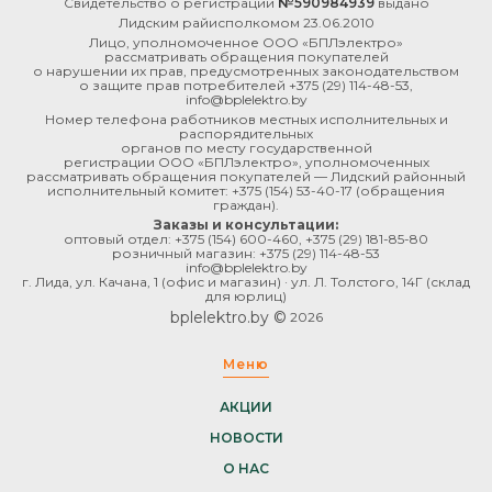
Свидетельство о регистрации
№590984939
выдано
Лидским райисполкомом 23.06.2010
Лицо, уполномоченное ООО «БПЛэлектро»
рассматривать обращения покупателей
о нарушении их прав, предусмотренных законодательством
о защите прав потребителей
+375 (29) 114-48-53
,
info@bplelektro.by
Номер телефона работников местных исполнительных и
распорядительных
органов по месту государственной
регистрации ООО «БПЛэлектро», уполномоченных
рассматривать обращения покупателей — Лидский районный
исполнительный комитет:
+375 (154) 53-40-17
(обращения
граждан).
Заказы и консультации:
оптовый отдел:
+375 (154) 600-460
,
+375 (29) 181-85-80
розничный магазин:
+375 (29) 114-48-53
info@bplelektro.by
г. Лида, ул. Качана, 1 (офис и магазин) · ул. Л. Толстого, 14Г (склад
для юрлиц)
bplelektro.by ©
2026
Меню
АКЦИИ
НОВОСТИ
О НАС