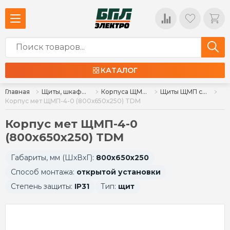
КАТАЛОГ
Главная
Щиты, шкафы, корпуса и изделия к ним
Корпуса ЩМП, ЩУР, ЩРН, КСРМ, аксессуары
Щиты ЩМП с монтажной панелью (металл)
Корпус мет ЩМП-4-0 (800х650х250) TDM
Корпус мет ЩМП-4-0
(800х650х250) TDM
Габариты, мм (ШхВхГ):
800х650х250
Способ монтажа:
открытой установки
Степень защиты:
IP31
Тип:
щит