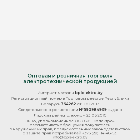
Оптовая и розничная торговля
электротехнической продукцией
Интернет-магазин
bplelektro.by
Регистрационный номер в Торговом реестре Республики
Беларусь
364262
от 11.01.2017
Свидетельство о регистрации
№590984939
выдано
Лидским райисполкомом 23.06.2010
Лицо, уполномоченное ООО «БПЛэлектро»
рассматривать обращения покупателей
о нарушении их прав, предусмотренных законодательством
о защите прав потребителей
+375 (29) 114-48-53
,
info@bplelektro.by