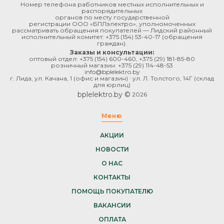
Номер телефона работников местных исполнительных и
распорядительных
органов по месту государственной
регистрации ООО «БПЛэлектро», уполномоченных
рассматривать обращения покупателей — Лидский районный
исполнительный комитет:
+375 (154) 53-40-17
(обращения
граждан).
Заказы и консультации:
оптовый отдел:
+375 (154) 600-460
,
+375 (29) 181-85-80
розничный магазин:
+375 (29) 114-48-53
info@bplelektro.by
г. Лида, ул. Качана, 1 (офис и магазин) · ул. Л. Толстого, 14Г (склад
для юрлиц)
bplelektro.by ©
2026
Меню
АКЦИИ
НОВОСТИ
О НАС
КОНТАКТЫ
ПОМОЩЬ ПОКУПАТЕЛЮ
ВАКАНСИИ
ОПЛАТА