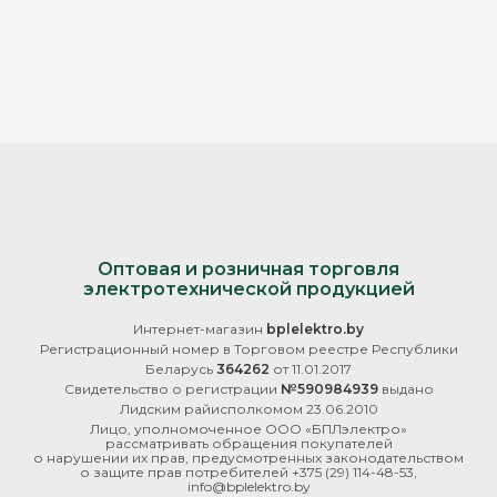
Оптовая и розничная торговля
электротехнической продукцией
Интернет-магазин
bplelektro.by
Регистрационный номер в Торговом реестре Республики
Беларусь
364262
от 11.01.2017
Свидетельство о регистрации
№590984939
выдано
Лидским райисполкомом 23.06.2010
Лицо, уполномоченное ООО «БПЛэлектро»
рассматривать обращения покупателей
о нарушении их прав, предусмотренных законодательством
о защите прав потребителей
+375 (29) 114-48-53
,
info@bplelektro.by