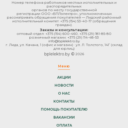
Номер телефона работников местных исполнительных и
распорядительных
органов по месту государственной
регистрации ООО «БПЛэлектро», уполномоченных
рассматривать обращения покупателей — Лидский районный
исполнительный комитет:
+375 (154) 53-40-17
(обращения
граждан).
Заказы и консультации:
оптовый отдел:
+375 (154) 600-460
,
+375 (29) 181-85-80
розничный магазин:
+375 (29) 114-48-53
info@bplelektro.by
г. Лида, ул. Качана, 1 (офис и магазин) · ул. Л. Толстого, 14Г (склад
для юрлиц)
bplelektro.by ©
2026
Меню
АКЦИИ
НОВОСТИ
О НАС
КОНТАКТЫ
ПОМОЩЬ ПОКУПАТЕЛЮ
ВАКАНСИИ
ОПЛАТА